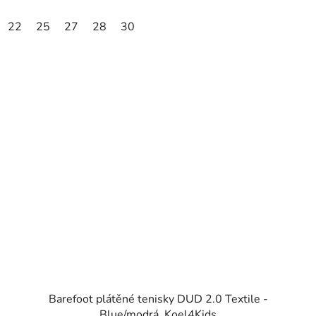
22
25
27
28
30
Barefoot plátěné tenisky DUD 2.0 Textile -
Blue/modrá, Koel4Kids