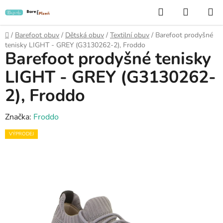
Přejít
Hledat
NÁKUP
na
KOŠÍK
obsah
Domů
/
Barefoot obuv
/
Dětská obuv
/
Textilní obuv
/
Barefoot prodyšné
tenisky LIGHT - GREY (G3130262-2), Froddo
Barefoot prodyšné tenisky
LIGHT - GREY (G3130262-
2), Froddo
Značka:
Froddo
VÝPRODEJ