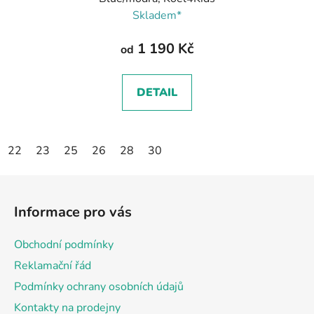
Skladem*
1 190 Kč
od
DETAIL
22
23
25
26
28
30
Z
á
Informace pro vás
p
a
Obchodní podmínky
t
Reklamační řád
í
Podmínky ochrany osobních údajů
Kontakty na prodejny