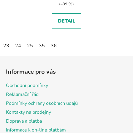
(–39 %)
DETAIL
23
24
25
35
36
Z
á
Informace pro vás
p
a
Obchodní podmínky
t
Reklamační řád
í
Podmínky ochrany osobních údajů
Kontakty na prodejny
Doprava a platba
Informace k on-line platbám