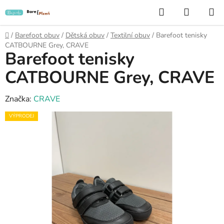
Přejít
Hledat
NÁKUP
na
KOŠÍK
obsah
Domů
/
Barefoot obuv
/
Dětská obuv
/
Textilní obuv
/
Barefoot tenisky
CATBOURNE Grey, CRAVE
Barefoot tenisky
CATBOURNE Grey, CRAVE
Značka:
CRAVE
VÝPRODEJ