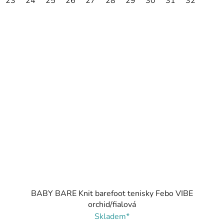
23
24
25
26
27
28
29
30
31
32
BABY BARE Knit barefoot tenisky Febo VIBE
orchid/fialová
Skladem*