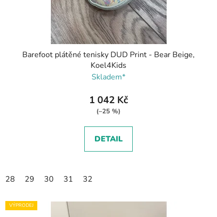
Barefoot plátěné tenisky DUD Print - Bear Beige,
Koel4Kids
Skladem*
1 042 Kč
(–25 %)
DETAIL
28
29
30
31
32
VÝPRODEJ