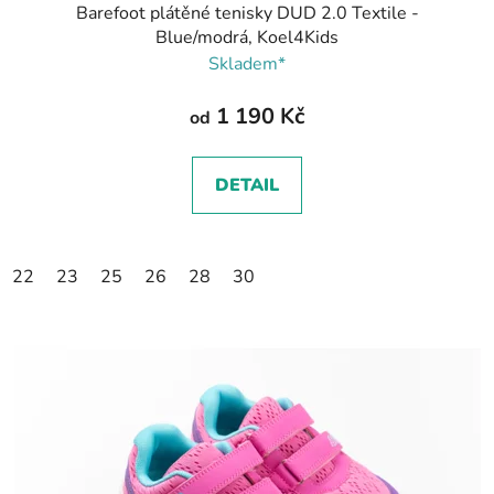
Barefoot plátěné tenisky DUD 2.0 Textile -
Blue/modrá, Koel4Kids
Skladem*
1 190 Kč
od
DETAIL
22
23
25
26
28
30