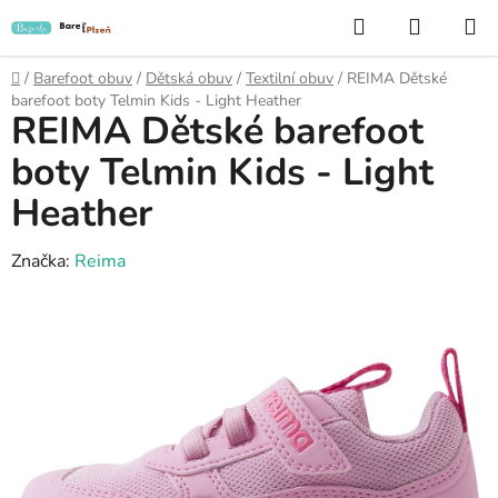
Přejít
Hledat
NÁKUP
na
KOŠÍK
obsah
Domů
/
Barefoot obuv
/
Dětská obuv
/
Textilní obuv
/
REIMA Dětské
barefoot boty Telmin Kids - Light Heather
REIMA Dětské barefoot
boty Telmin Kids - Light
Heather
Značka:
Reima