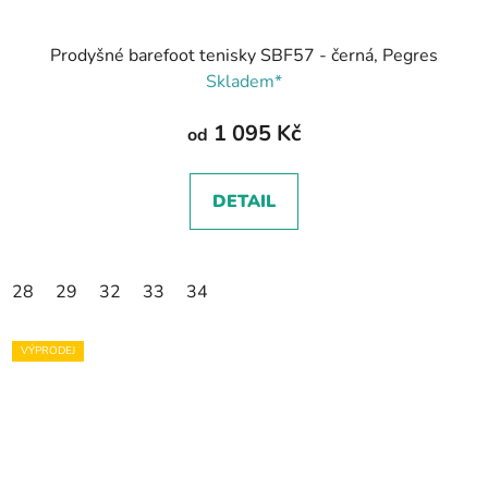
Prodyšné barefoot tenisky SBF57 - černá, Pegres
Skladem*
1 095 Kč
od
DETAIL
28
29
32
33
34
VÝPRODEJ