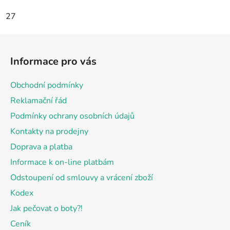
27
Z
á
Informace pro vás
p
a
Obchodní podmínky
t
Reklamační řád
í
Podmínky ochrany osobních údajů
Kontakty na prodejny
Doprava a platba
Informace k on-line platbám
Odstoupení od smlouvy a vrácení zboží
Kodex
Jak pečovat o boty?!
Ceník