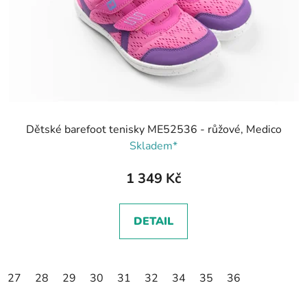
Dětské barefoot tenisky ME52536 - růžové, Medico
Skladem*
1 349 Kč
DETAIL
27
28
29
30
31
32
34
35
36