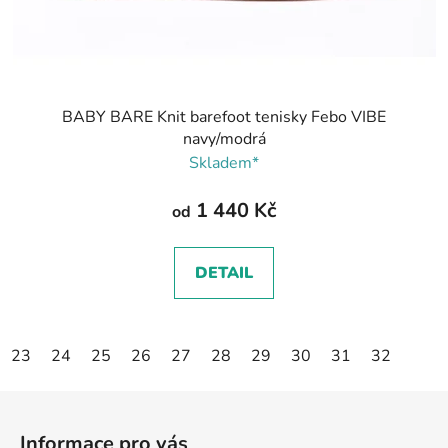
BABY BARE Knit barefoot tenisky Febo VIBE
navy/modrá
Skladem*
1 440 Kč
od
DETAIL
23
24
25
26
27
28
29
30
31
32
Z
á
Informace pro vás