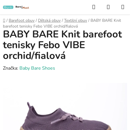
Přejít
Hledat
NÁKUP
na
KOŠÍK
obsah
Domů
/
Barefoot obuv
/
Dětská obuv
/
Textilní obuv
/
BABY BARE Knit
barefoot tenisky Febo VIBE orchid/fialová
BABY BARE Knit barefoot
tenisky Febo VIBE
orchid/fialová
Značka:
Baby Bare Shoes