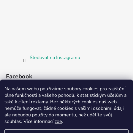
Sledovat na Instagramu
Facebook
Na našem webu používáme soubory cookies pro zajištění
plné funkčnosti a vašeho pohodlí, k statistickým účelům a
také k cílení reklamy. Bez některých cookies náš web
nemůže fungovat, žádné cookies s vašimi osobními údaji
ale nebudou použity do momentu, než udělíte svůj
Partnerská prodejna Barefoot Plzeň
souhlas
.
Více informací
zde
.