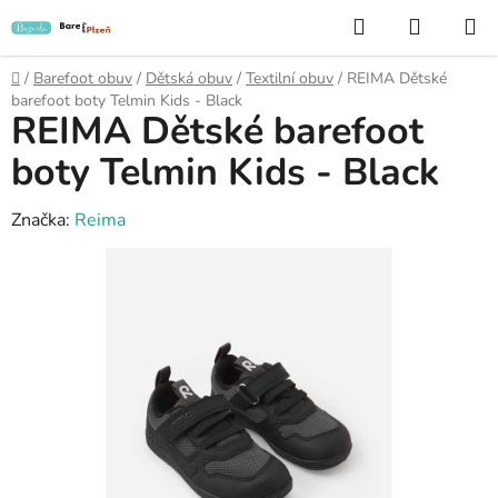
Přejít
Hledat
NÁKUP
na
KOŠÍK
obsah
Domů
/
Barefoot obuv
/
Dětská obuv
/
Textilní obuv
/
REIMA Dětské
barefoot boty Telmin Kids - Black
REIMA Dětské barefoot
boty Telmin Kids - Black
Značka:
Reima