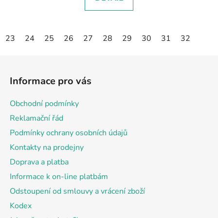
23
24
25
26
27
28
29
30
31
32
Z
á
Informace pro vás
p
a
Obchodní podmínky
t
Reklamační řád
í
Podmínky ochrany osobních údajů
Kontakty na prodejny
Doprava a platba
Informace k on-line platbám
Odstoupení od smlouvy a vrácení zboží
Kodex