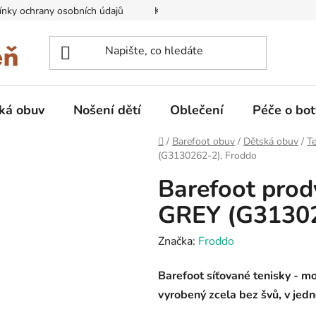
nky ochrany osobních údajů
Kontakty na prodejny
Doprava
ká obuv
Nošení dětí
Oblečení
Péče o bot
Domů
/
Barefoot obuv
/
Dětská obuv
/
Te
(G3130262-2), Froddo
Barefoot prod
GREY (G31302
Značka:
Froddo
Barefoot síťované tenisky - mo
vyrobený zcela bez švů, v je