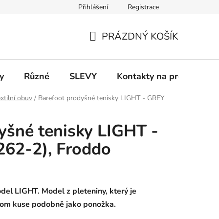
Přihlášení
Registrace
 a platba
Informace k on-line platbám
Odstoupení od smlou
PRÁZDNÝ KOŠÍK
NÁKUPNÍ
KOŠÍK
y
Různé
SLEVY
Kontakty na prodejny
xtilní obuv
/
Barefoot prodyšné tenisky LIGHT - GREY
yšné tenisky LIGHT -
62-2), Froddo
del LIGHT. Model z pleteniny, který je
dnom kuse podobně jako ponožka.