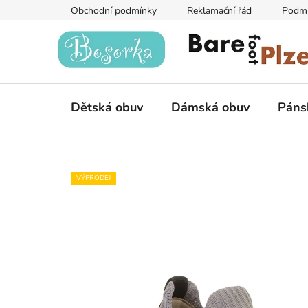
Přejít
Obchodní podmínky
Reklamační řád
Podmí
na
obsah
Dětská obuv
Dámská obuv
Páns
VÝPRODEJ