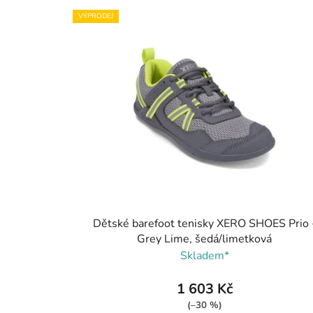
VÝPRODEJ
Dětské barefoot tenisky XERO SHOES Prio 
Grey Lime, šedá/limetková
Skladem*
1 603 Kč
(–30 %)