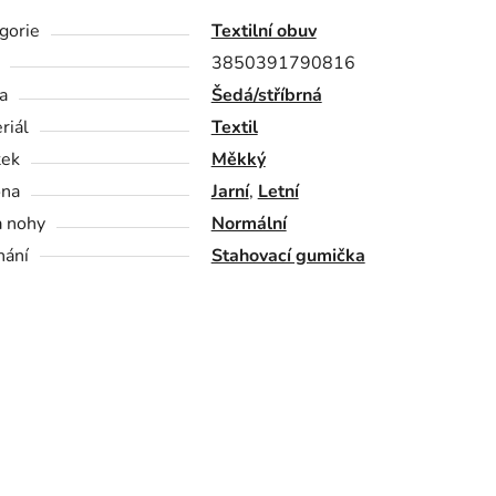
gorie
Textilní obuv
3850391790816
a
Šedá/stříbrná
riál
Textil
tek
Měkký
óna
Jarní
,
Letní
a nohy
Normální
nání
Stahovací gumička