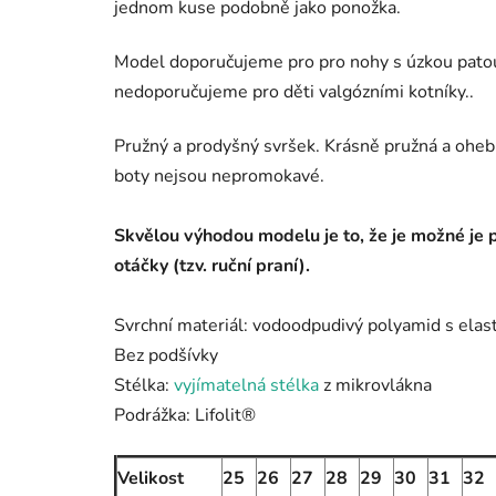
jednom kuse podobně jako ponožka.
Model doporučujeme pro pro nohy s úzkou patou
nedoporučujeme pro děti valgózními kotníky..
Pružný a prodyšný svršek. Krásně pružná a ohe
boty nejsou nepromokavé.
Skvělou výhodou modelu je to, že je možné je 
otáčky (tzv. ruční praní).
Svrchní materiál:
vodoodpudivý polyamid s ela
Bez podšívky
Stélka:
vyjímatelná stélka
z mikrovlákna
Podrážka:
Lifolit®
Velikost
25
26
27
28
29
30
31
32