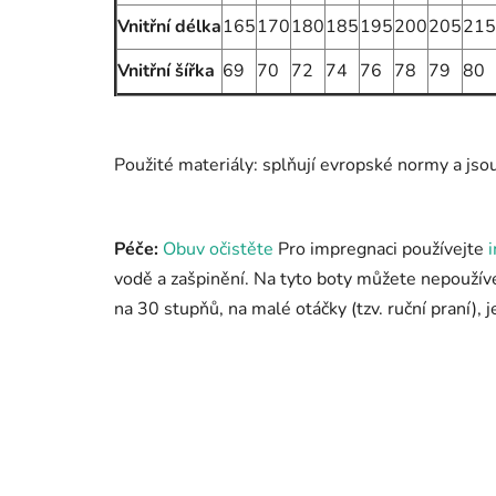
Vnitřní délka
165
170
180
185
195
200
205
215
Vnitřní šířka
69
70
72
74
76
78
79
80
Použité materiály:
splňují evropské normy a jso
Péče:
Obuv očistěte
Pro impregnaci používejte
vodě a zašpinění. Na tyto boty můžete nepoužív
na 30 stupňů, na malé otáčky (tzv. ruční praní),