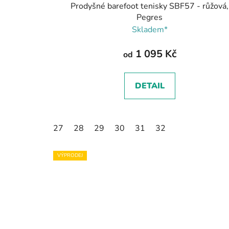
Prodyšné barefoot tenisky SBF57 - růžová,
Pegres
Skladem*
1 095 Kč
od
DETAIL
27
28
29
30
31
32
VÝPRODEJ