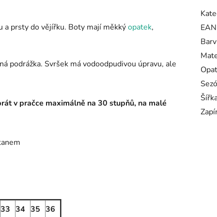
Kate
 a prsty do vějířku. Boty mají měkký
opatek
,
EAN
Barv
Mate
bná podrážka. Svršek má vodoodpudivou úpravu, ale
Opa
Sez
Šířk
prát v pračce maximálně na 30 stupňů, na malé
Zapí
stanem
33
34
35
36