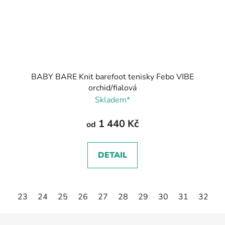
BABY BARE Knit barefoot tenisky Febo VIBE
orchid/fialová
Skladem*
1 440 Kč
od
DETAIL
23
24
25
26
27
28
29
30
31
32