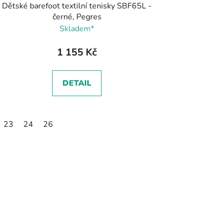
Dětské barefoot textilní tenisky SBF65L -
černé, Pegres
Skladem*
1 155 Kč
DETAIL
23
24
26