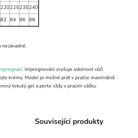
220
225
235
240
82
84
86
88
u nezávadné.
impregnaci
. Impregnování zvyšuje odolnost vůči
ejte krémy. Model je možné prát v pračce maximálně
 jemný tekutý gel a perte vždy v pracím sáčku.
Související produkty