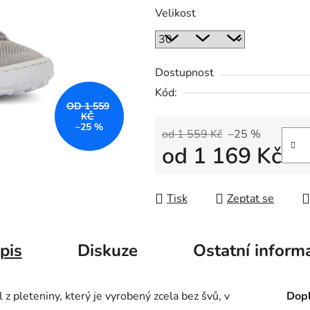
Velikost
Dostupnost
Kód:
OD 1 559
KČ
–25 %
od 1 559 Kč
–25 %
od
1 169 Kč
Měrná cena:
Tisk
Zeptat se
pis
Diskuze
Ostatní inform
z pleteniny, který je vyrobený zcela bez švů, v
Dopl