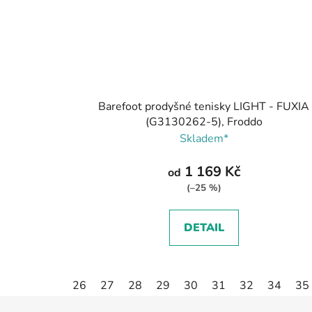
Barefoot prodyšné tenisky LIGHT - FUXIA
(G3130262-5), Froddo
Skladem*
1 169 Kč
od
(–25 %)
DETAIL
26
27
28
29
30
31
32
34
35