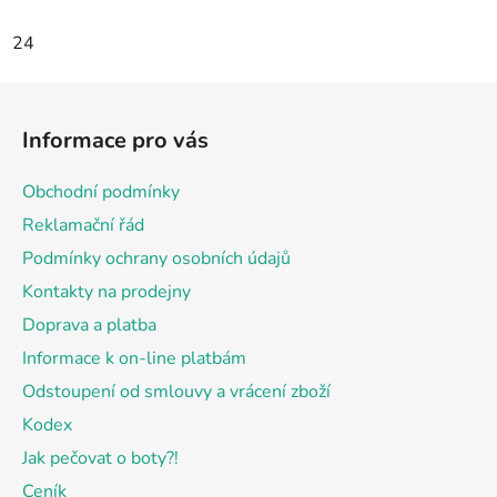
24
Z
á
Informace pro vás
p
a
Obchodní podmínky
t
Reklamační řád
í
Podmínky ochrany osobních údajů
Kontakty na prodejny
Doprava a platba
Informace k on-line platbám
Odstoupení od smlouvy a vrácení zboží
Kodex
Jak pečovat o boty?!
Ceník