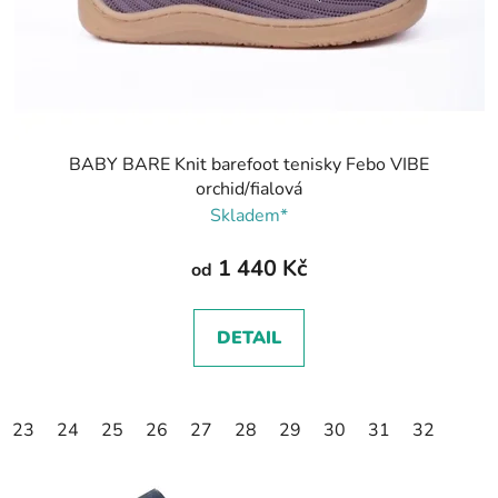
BABY BARE Knit barefoot tenisky Febo VIBE
orchid/fialová
Skladem*
1 440 Kč
od
DETAIL
23
24
25
26
27
28
29
30
31
32