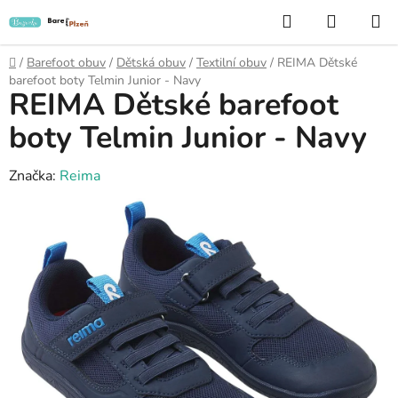
Přejít
Hledat
NÁKUP
na
KOŠÍK
obsah
Domů
/
Barefoot obuv
/
Dětská obuv
/
Textilní obuv
/
REIMA Dětské
barefoot boty Telmin Junior - Navy
REIMA Dětské barefoot
boty Telmin Junior - Navy
Značka:
Reima