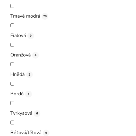
Tmavě modrá
29
Fialová
9
Oranžová
4
Hnědá
2
Bordó
1
Tyrkysová
6
Béžová/tělová
9