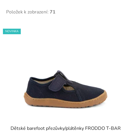
Položek k zobrazení:
71
V
NOVINKA
ý
p
i
s
p
r
o
d
u
k
t
ů
Dětské barefoot přezůvky/plátěnky FRODDO T-BAR