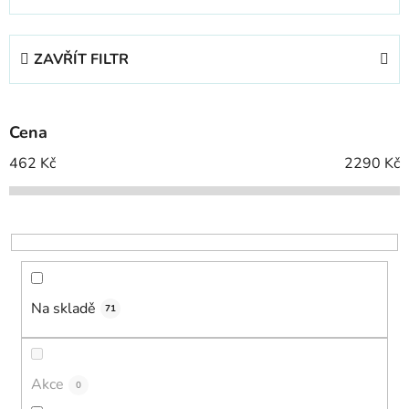
z
e
ZAVŘÍT FILTR
n
í
p
Cena
r
o
462
Kč
2290
Kč
d
u
k
t
ů
Na skladě
71
Akce
0