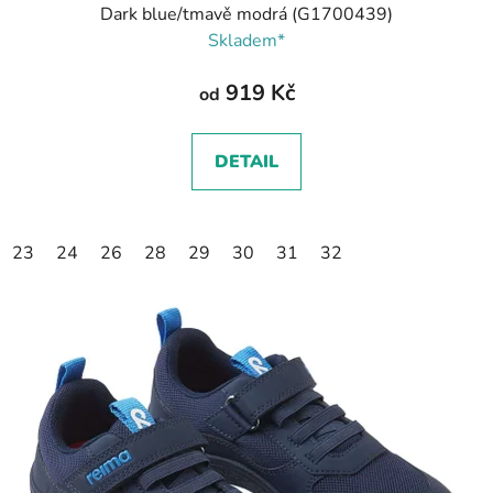
Dark blue/tmavě modrá (G1700439)
Skladem*
919 Kč
od
DETAIL
23
24
26
28
29
30
31
32