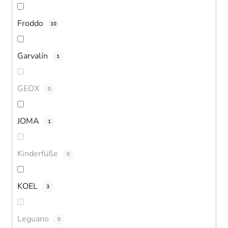
Froddo
10
Garvalín
1
GEOX
0
JOMA
1
Kinderfüße
0
KOEL
3
Leguano
0