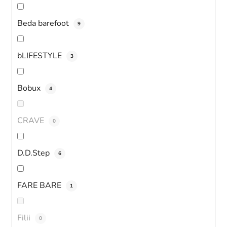
Beda barefoot
9
bLIFESTYLE
3
Bobux
4
CRAVE
0
D.D.Step
6
FARE BARE
1
Filii
0