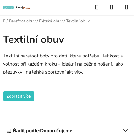
Přejít
Hledat
NÁKUP
na
KOŠÍK
obsah
Domů
/
Barefoot obuv
/
Dětská obuv
/
Textilní obuv
Textilní obuv
Textilní barefoot boty pro děti, které potřebují lehkost a
volnost při každém kroku – ideální na běžné nošení, jako
přezůvky i na lehké sportovní aktivity.
Zobrazit více
Ř
Řadit podle:
Doporučujeme
a