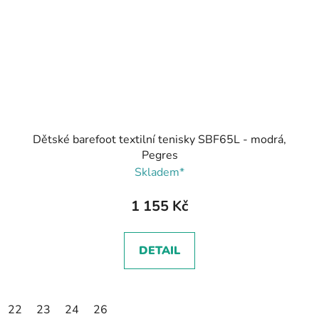
Dětské barefoot textilní tenisky SBF65L - modrá,
Pegres
Skladem*
1 155 Kč
DETAIL
22
23
24
26