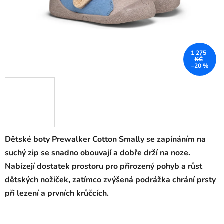
1 275
KČ
–20 %
Dětské boty Prewalker Cotton Smally se za
pínáním na
suchý zip se snadno obouvají a dobře drží na noze.
Nabízejí dostatek prostoru pro přirozený pohyb a růst
dětských nožiček, zatímco zvýšená podrážka chrání prsty
při lezení a prvních krůčcích.