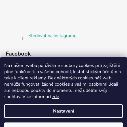
Sledovat na Instagramu
Facebook
Na našem webu používáme soubory cookies pro zajištění
plné funkčnosti a vašeho pohodlí, k statistickým účelům a
také k cílení reklamy. Bez některých cookies náš web
nemůže fungovat, žádné cookies s vašimi osobními údaji
ale nebudou použity do momentu, než udělíte svůj
Partnerská prodejna Barefoot Plzeň
souhlas
.
Více informací
zde
.
Nastavení
Vytvořil Shoptet