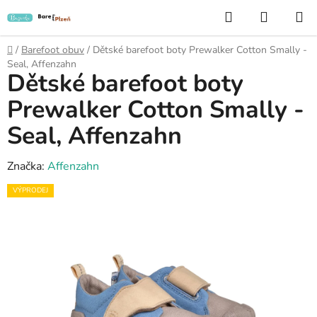
Přejít
Hledat
NÁKUP
na
KOŠÍK
obsah
Domů
/
Barefoot obuv
/
Dětské barefoot boty Prewalker Cotton Smally -
Seal, Affenzahn
Dětské barefoot boty
Prewalker Cotton Smally -
Seal, Affenzahn
Značka:
Affenzahn
VÝPRODEJ