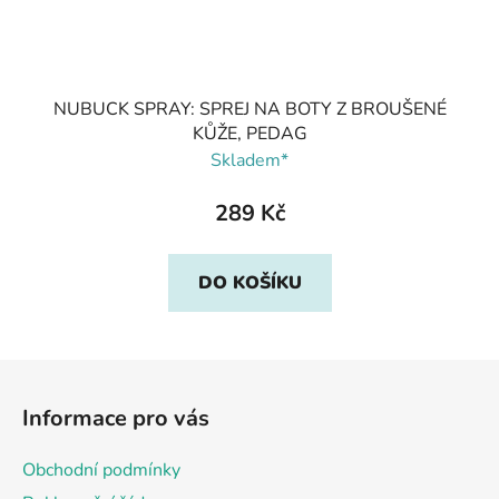
NUBUCK SPRAY: SPREJ NA BOTY Z BROUŠENÉ
KŮŽE, PEDAG
Skladem*
289 Kč
DO KOŠÍKU
Z
á
Informace pro vás
p
a
Obchodní podmínky
t