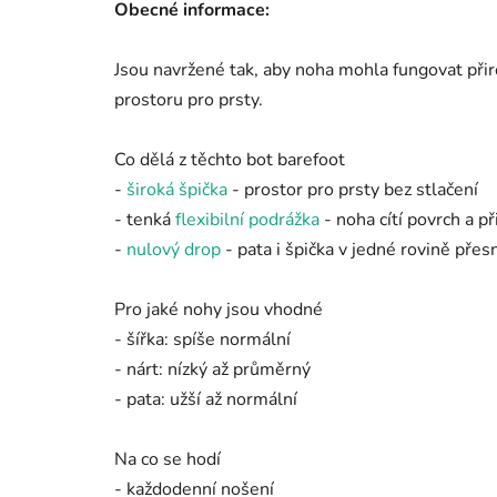
Obecné informace:
Jsou navržené tak, aby noha mohla fungovat při
prostoru pro prsty.
Co dělá z těchto bot barefoot
-
široká špička
- prostor pro prsty bez stlačení
- tenká
flexibilní podrážka
- noha cítí povrch a p
-
nulový drop
- pata i špička v jedné rovině přes
Pro jaké nohy jsou vhodné
- šířka: spíše normální
- nárt: nízký až průměrný
- pata: užší až normální
Na co se hodí
- každodenní nošení