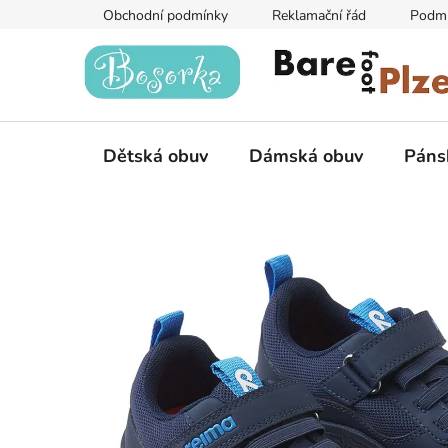
Přejít
Obchodní podmínky
Reklamační řád
Podmí
na
obsah
Dětská obuv
Dámská obuv
Páns