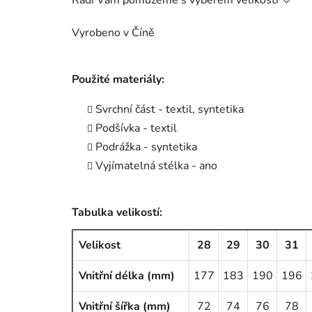
Rádi Vám pomůžeme s výběrem velikosti 💛
Vyrobeno v Číně
Použité materiály:
Svrchní část - textil, syntetika
Podšívka - textil
Podrážka - syntetika
Vyjímatelná stélka - ano
Tabulka velikostí:
Velikost
28
29
30
31
Vnitřní délka (mm)
177
183
190
196
Vnitřní šířka (mm)
72
74
76
78