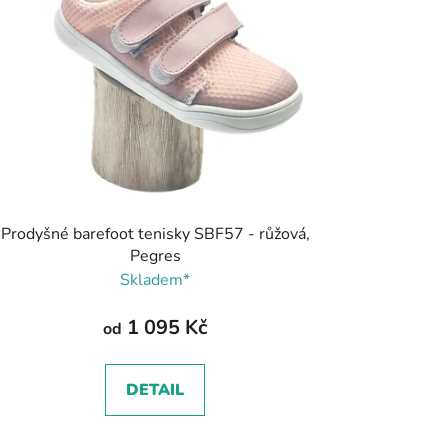
Prodyšné barefoot tenisky SBF57 - růžová,
Pegres
Skladem*
1 095 Kč
od
DETAIL