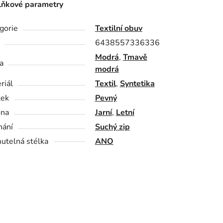
ňkové parametry
gorie
Textilní obuv
6438557336336
Modrá
,
Tmavě
a
modrá
riál
Textil
,
Syntetika
tek
Pevný
óna
Jarní
,
Letní
nání
Suchý zip
utelná stélka
ANO