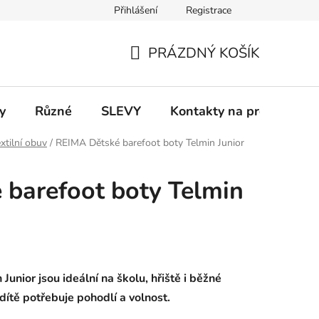
Přihlášení
Registrace
 a platba
Informace k on-line platbám
Odstoupení od smlou
PRÁZDNÝ KOŠÍK
NÁKUPNÍ
KOŠÍK
y
Různé
SLEVY
Kontakty na prodejny
xtilní obuv
/
REIMA Dětské barefoot boty Telmin Junior
barefoot boty Telmin
Junior jsou ideální na školu, hřiště i běžné
dítě potřebuje pohodlí a volnost.