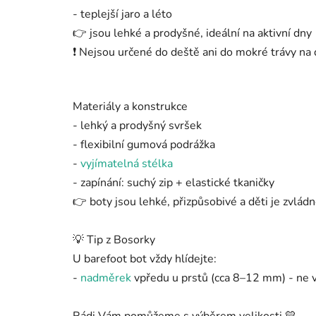
- teplejší jaro a léto
👉 jsou lehké a prodyšné, ideální na aktivní dny
❗ Nejsou určené do deště ani do mokré trávy na d
Materiály a konstrukce
- lehký a prodyšný svršek
- flexibilní gumová podrážka
-
vyjímatelná stélka
- zapínání: suchý zip + elastické tkaničky
👉 boty jsou lehké, přizpůsobivé a děti je zvlá
💡 Tip z Bosorky
U barefoot bot vždy hlídejte:
-
nadměrek
vpředu u prstů (cca 8–12 mm) - ne 