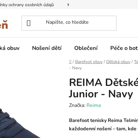
nky ochrany osobních údajů
Kontakty na prodejny
Doprava
ká obuv
Nošení dětí
Oblečení
Péče o bot
Domů
/
Barefoot obuv
/
Dětská obuv
/
Te
- Navy
REIMA Dětské 
Junior - Navy
Značka:
Reima
Barefoot tenisky Reima Telmin 
každodenní nošení – tam, kde 