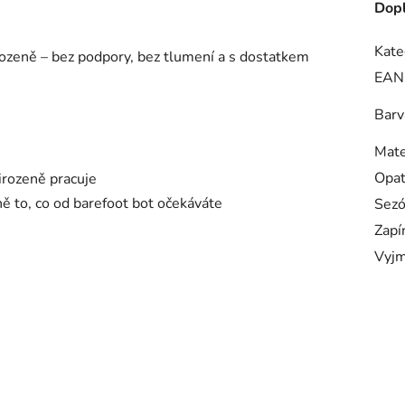
Dopl
Kate
rozeně – bez podpory, bez tlumení a s dostatkem
EAN
Barv
Mate
Opa
řirozeně pracuje
ně to, co od barefoot bot očekáváte
Sez
Zapí
Vyjm