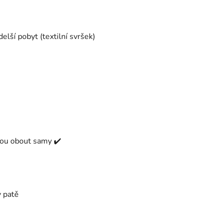
elší pobyt (textilní svršek)
dnou obout samy ✔️
v patě