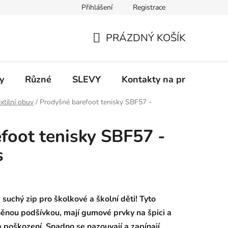
Přihlášení
Registrace
 a platba
Informace k on-line platbám
Odstoupení od smlou
PRÁZDNÝ KOŠÍK
NÁKUPNÍ
KOŠÍK
y
Různé
SLEVY
Kontakty na prodejny
xtilní obuv
/
Prodyšné barefoot tenisky SBF57 -
foot tenisky SBF57 -
s
suchý zip pro školkové a školní děti! Tyto
vlněnou podšívkou, mají gumové prvky na špici a
a poškození. Snadno se nazouvají a zapínají,