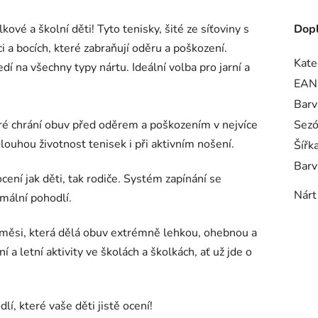
ové a školní děti! Tyto tenisky, šité ze síťoviny s
Dopl
 a bocích, které zabraňují oděru a poškození.
Kate
dí na všechny typy nártu. Ideální volba pro jarní a
EAN
Barv
eré chrání obuv před oděrem a poškozením v nejvíce
Sez
ouhou životnost tenisek i při aktivním nošení.
Šířk
Barv
ení jak děti, tak rodiče. Systém zapínání se
Nárt
imální pohodlí.
 směsi, která dělá obuv extrémně lehkou, ohebnou a
í a letní aktivity ve školách a školkách, ať už jde o
lí, které vaše děti jistě ocení!