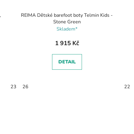
,
REIMA Dětské barefoot boty Telmin Kids -
Stone Green
Skladem*
1 915 Kč
DETAIL
23
26
22