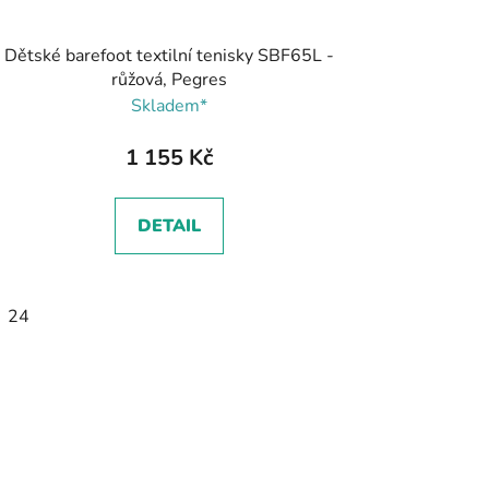
Dětské barefoot textilní tenisky SBF65L -
růžová, Pegres
Skladem*
1 155 Kč
DETAIL
24