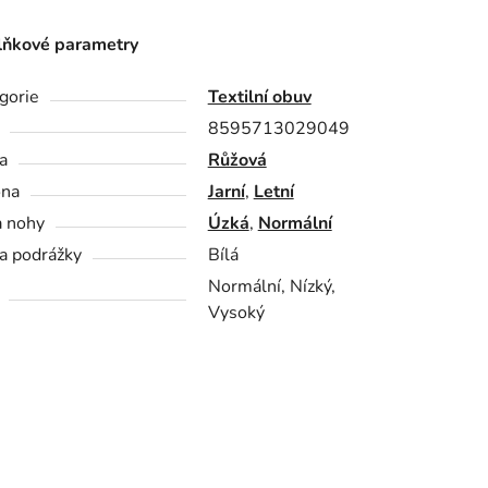
ňkové parametry
gorie
Textilní obuv
8595713029049
a
Růžová
óna
Jarní
,
Letní
a nohy
Úzká
,
Normální
a podrážky
Bílá
Normální, Nízký,
Vysoký