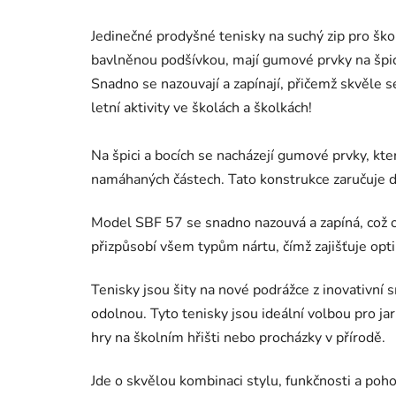
Jedinečné prodyšné tenisky na suchý zip pro školk
bavlněnou podšívkou, mají gumové prvky na špici
Snadno se nazouvají a zapínají, přičemž skvěle se
letní aktivity ve školách a školkách!
Na špici a bocích se nacházejí gumové prvky, kt
namáhaných částech. Tato konstrukce zaručuje dl
Model SBF 57 se snadno nazouvá a zapíná, což oc
přizpůsobí všem typům nártu, čímž zajišťuje opt
Tenisky jsou šity na nové podrážce z inovativní
odolnou. Tyto tenisky jsou ideální volbou pro jarn
hry na školním hřišti nebo procházky v přírodě.
Jde o skvělou kombinaci stylu, funkčnosti a pohod