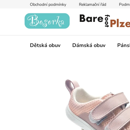
Přejít
Obchodní podmínky
Reklamační řád
Podmí
na
obsah
Dětská obuv
Dámská obuv
Páns