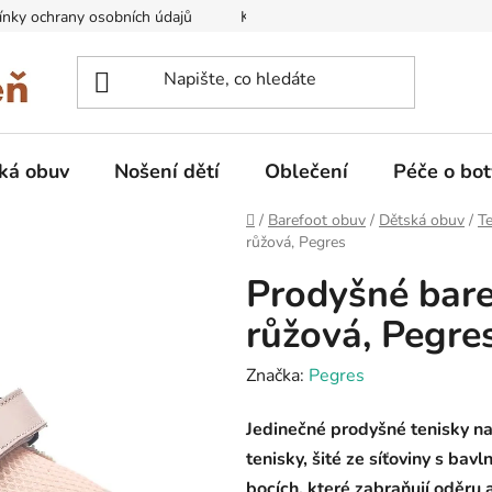
nky ochrany osobních údajů
Kontakty na prodejny
Doprava
ká obuv
Nošení dětí
Oblečení
Péče o bot
Domů
/
Barefoot obuv
/
Dětská obuv
/
Te
růžová, Pegres
Prodyšné bare
růžová, Pegre
Značka:
Pegres
Jedinečné prodyšné tenisky na 
tenisky, šité ze síťoviny s ba
bocích, které zabraňují oděru 