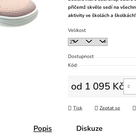
přičemž skvěle sedí na všechny 
aktivity ve školách a školkách!
Velikost
Dostupnost
Kód:
od
1 095 Kč
Měrná cena:
Tisk
Zeptat se
Popis
Diskuze