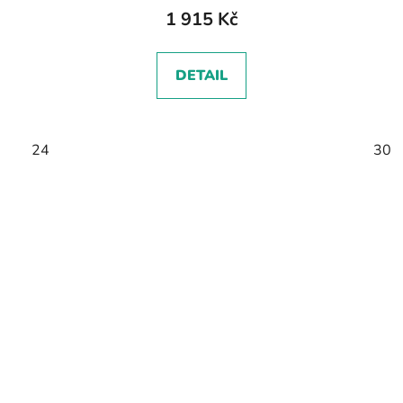
1 915 Kč
DETAIL
24
30