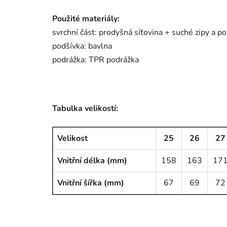
Použité materiály:
svrchní část: prodyšná síťovina + suché zipy a p
podšívka: bavlna
podrážka:
TPR podrážka
Tabulka velikostí:
Velikost
25
26
27
Vnitřní délka (mm)
158
163
17
Vnitřní šířka (mm)
67
69
72