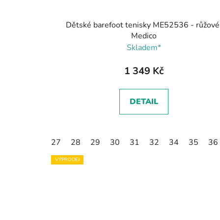
Dětské barefoot tenisky ME52536 - růžové
Medico
Skladem*
1 349 Kč
DETAIL
27
28
29
30
31
32
34
35
36
VÝPRODEJ