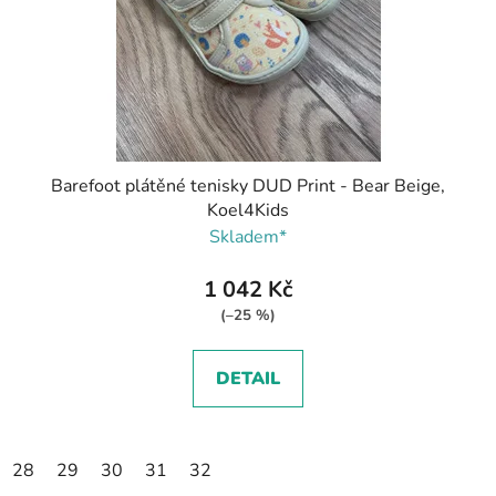
Barefoot plátěné tenisky DUD Print - Bear Beige,
Koel4Kids
Skladem*
1 042 Kč
(–25 %)
DETAIL
28
29
30
31
32