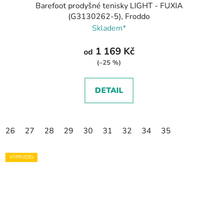
Barefoot prodyšné tenisky LIGHT - FUXIA
(G3130262-5), Froddo
Skladem*
1 169 Kč
od
(–25 %)
DETAIL
26
27
28
29
30
31
32
34
35
VÝPRODEJ