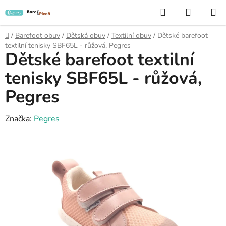
Přejít
Hledat
NÁKUP
na
KOŠÍK
obsah
Domů
/
Barefoot obuv
/
Dětská obuv
/
Textilní obuv
/
Dětské barefoot
textilní tenisky SBF65L - růžová, Pegres
Dětské barefoot textilní
tenisky SBF65L - růžová,
Pegres
Značka:
Pegres