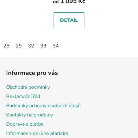
1 095 Kč
od
DETAIL
28
29
32
33
34
Z
á
Informace pro vás
p
a
Obchodní podmínky
t
Reklamační řád
í
Podmínky ochrany osobních údajů
Kontakty na prodejny
Doprava a platba
Informace k on-line platbám