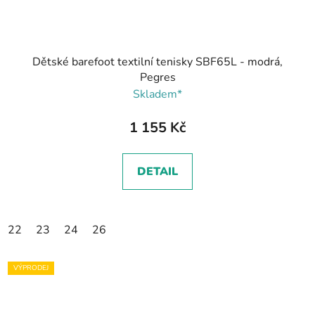
Dětské barefoot textilní tenisky SBF65L - modrá,
Pegres
Skladem*
1 155 Kč
DETAIL
22
23
24
26
VÝPRODEJ