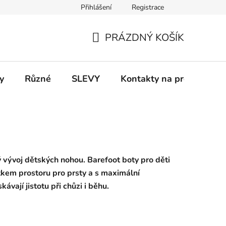
Přihlášení
Registrace
 a platba
Informace k on-line platbám
Odstoupení od smlou
PRÁZDNÝ KOŠÍK
NÁKUPNÍ
KOŠÍK
y
Různé
SLEVY
Kontakty na prodejny
ý vývoj dětských nohou. Barefoot boty pro děti
tkem prostoru pro prsty a s maximální
ávají jistotu při chůzi i běhu.