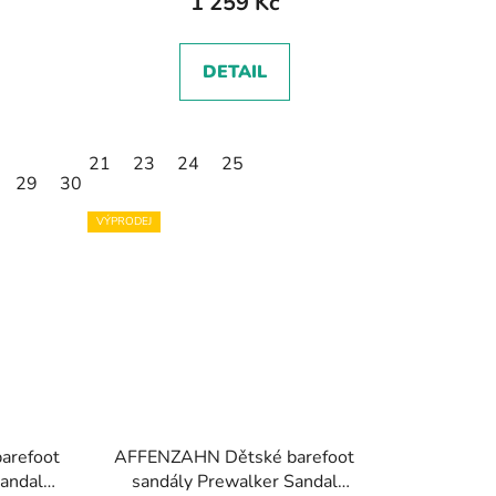
1 259 Kč
DETAIL
21
23
24
25
29
30
VÝPRODEJ
arefoot
AFFENZAHN Dětské barefoot
Sandal
sandály Prewalker Sandal