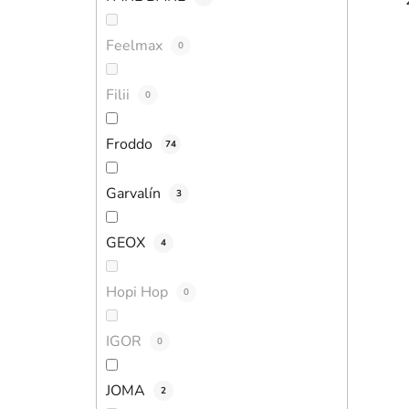
Feelmax
0
Filii
0
Froddo
74
Garvalín
3
GEOX
4
Hopi Hop
0
IGOR
0
JOMA
2