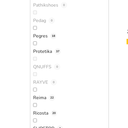
Pathikshoes
0
Pedag
0
Pegres
18
Protetika
37
QNUFFS
0
RAYVE
0
Reima
22
Ricosta
20