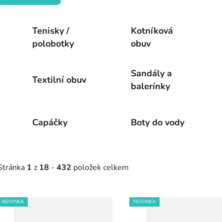
Tenisky /
Kotníková
polobotky
obuv
Sandály a
Textilní obuv
balerínky
Capáčky
Boty do vody
Stránka
1
z
18
-
432
položek celkem
V
NOVINKA
NOVINKA
ý