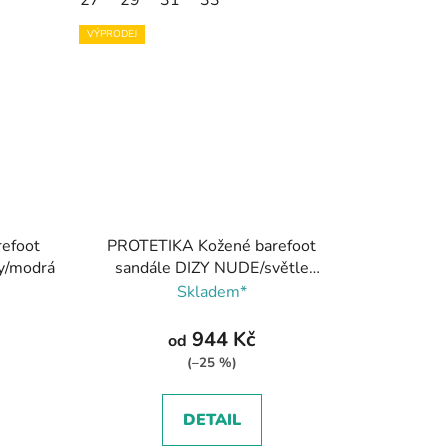
VÝPRODEJ
efoot
PROTETIKA Kožené barefoot
vy/modrá
sandále DIZY NUDE/světle
růžová
Skladem*
944 Kč
od
(–25 %)
DETAIL