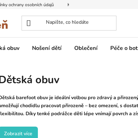
nky ochrany osobních údajů
Kontakty na prodejny
Doprava
ká obuv
Nošení dětí
Oblečení
Péče o bot
Dětská obuv
Dětská barefoot obuv je ideální volbou pro zdravý a přirozen
umožňují chodidlu pracovat přirozeně – bez omezení, s dosta
flexibilitou. Díky tenké podrážce děti lépe vnímají povrch a získ
Zobrazit více