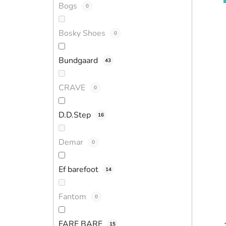
Bogs
0
Bosky Shoes
0
Bundgaard
43
CRAVE
0
D.D.Step
16
Demar
0
Ef barefoot
14
Fantom
0
FARE BARE
15