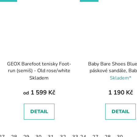
GEOX Barefoot tenisky Foot-
Baby Bare Shoes Blue 
run (semiš) - Old rose/white
páskové sandále, Ba
Shoes
Skladem
Skladem*
1 599 Kč
1 190 Kč
od
DETAIL
DETAIL
27
28
29
30
31
32
33
24
34
27
35
28
30