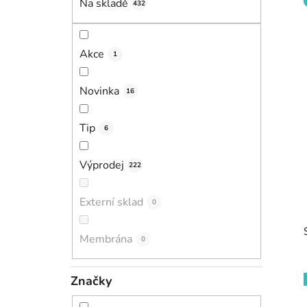
Na skladě
432
p
a
n
Akce
1
e
l
Novinka
16
Tip
6
Výprodej
222
Externí sklad
0
Membrána
0
Značky