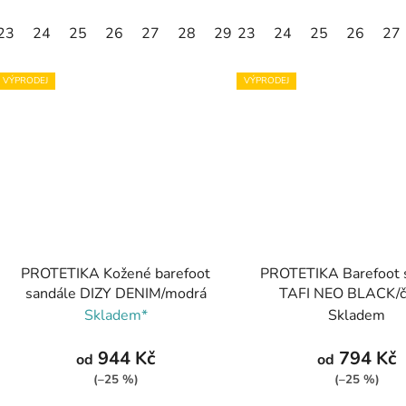
23
24
25
26
27
28
29
23
30
24
31
25
32
26
27
VÝPRODEJ
VÝPRODEJ
PROTETIKA Kožené barefoot
PROTETIKA Barefoot 
sandále DIZY DENIM/modrá
TAFI NEO BLACK/č
Skladem*
Skladem
944 Kč
794 Kč
od
od
(–25 %)
(–25 %)