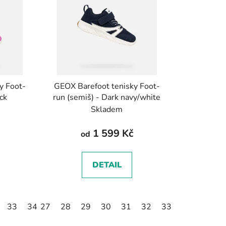
í
p
r
o
d
u
k
y Foot-
GEOX Barefoot tenisky Foot-
t
ack
run (semiš) - Dark navy/white
ů
Skladem
1 599 Kč
od
DETAIL
33
34
27
35
28
29
30
31
32
33
34
35