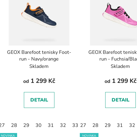
p
s
p
r
o
d
GEOX Barefoot tenisky Foot-
GEOX Barefoot tenisk
u
run - Navy/orange
run - Fuchsia/Bl
k
Skladem
Skladem
t
ů
1 299 Kč
1 299 Kč
od
od
DETAIL
DETAIL
27
28
29
30
31
32
33
27
34
28
35
29
31
32
NOVINKA
NOVINKA