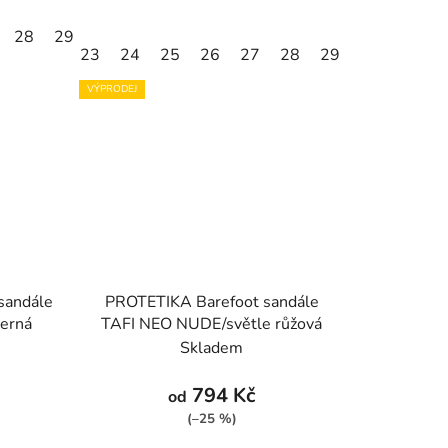
28
29
30
31
32
23
24
25
26
27
28
29
30
VÝPRODEJ
sandále
PROTETIKA Barefoot sandále
erná
TAFI NEO NUDE/světle růžová
Skladem
794 Kč
od
(–25 %)