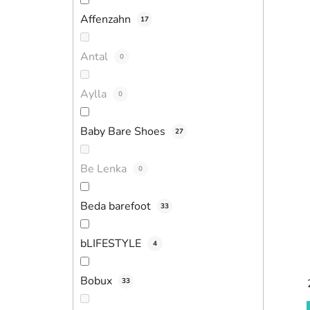
i
Affenzahn
17
Antal
0
Aylla
0
Baby Bare Shoes
27
Be Lenka
0
Beda barefoot
33
bLIFESTYLE
4
Bobux
33