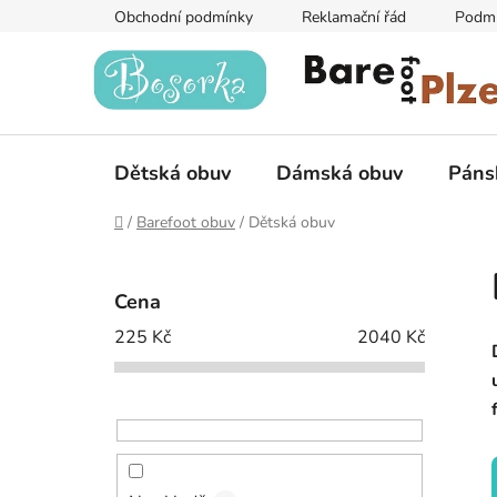
Přejít
Obchodní podmínky
Reklamační řád
Podmí
na
obsah
Dětská obuv
Dámská obuv
Páns
Domů
/
Barefoot obuv
/
Dětská obuv
P
o
Cena
s
225
Kč
2040
Kč
t
r
a
n
n
í