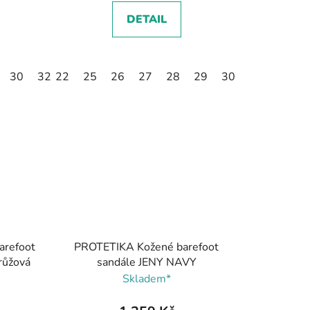
DETAIL
30
32
22
25
26
27
28
29
30
31
32
arefoot
PROTETIKA Kožené barefoot
růžová
sandále JENY NAVY
Skladem*