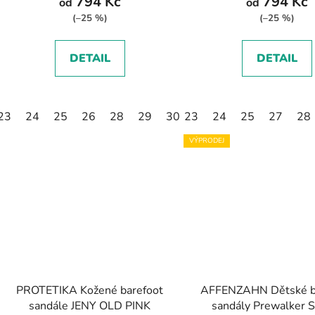
794 Kč
794 Kč
od
od
(–25 %)
(–25 %)
DETAIL
DETAIL
23
24
25
26
28
29
30
23
24
25
27
28
VÝPRODEJ
PROTETIKA Kožené barefoot
AFFENZAHN Dětské b
sandále JENY OLD PINK
sandály Prewalker 