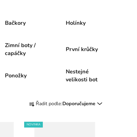
Bačkory
Holínky
Zimní boty /
První krůčky
capáčky
Nestejné
Ponožky
velikosti bot
Ř
Řadit podle:
Doporučujeme
a
z
e
NOVINKA
n