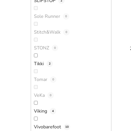
SLIPSTOP
2
Sole Runner
0
Stitch&Walk
0
STONZ
0
Tikki
2
Tomar
0
VeKa
0
Viking
4
Vivobarefoot
10