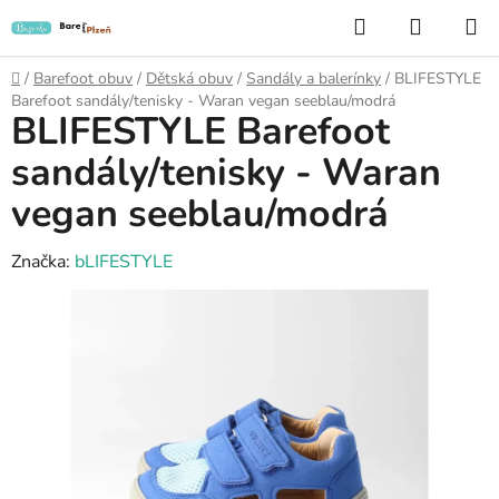
Přejít
Hledat
NÁKUP
na
KOŠÍK
obsah
Domů
/
Barefoot obuv
/
Dětská obuv
/
Sandály a balerínky
/
BLIFESTYLE
Barefoot sandály/tenisky - Waran vegan seeblau/modrá
BLIFESTYLE Barefoot
sandály/tenisky - Waran
vegan seeblau/modrá
Značka:
bLIFESTYLE