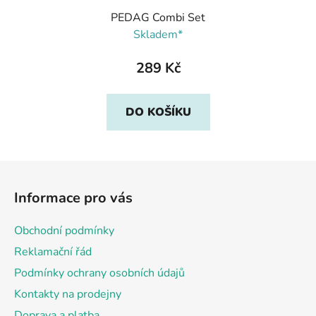
PEDAG Combi Set
Skladem*
289 Kč
DO KOŠÍKU
Z
á
Informace pro vás
p
a
Obchodní podmínky
t
Reklamační řád
í
Podmínky ochrany osobních údajů
Kontakty na prodejny
Doprava a platba