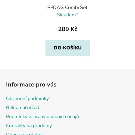
PEDAG Combi Set
Skladem*
289 Kč
DO KOŠÍKU
Z
á
Informace pro vás
p
a
Obchodní podmínky
t
Reklamační řád
í
Podmínky ochrany osobních údajů
Kontakty na prodejny
Doprava a platba