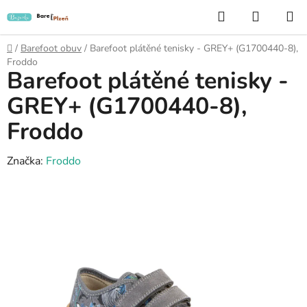
Přejít
Hledat
NÁKUP
na
KOŠÍK
obsah
Domů
/
Barefoot obuv
/
Barefoot plátěné tenisky - GREY+ (G1700440-8),
Froddo
Barefoot plátěné tenisky -
GREY+ (G1700440-8),
Froddo
Značka:
Froddo