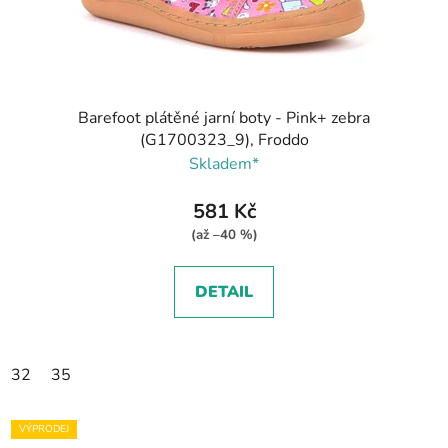
Barefoot plátěné jarní boty - Pink+ zebra
(G1700323_9), Froddo
Skladem*
581 Kč
(až –40 %)
DETAIL
32
35
VÝPRODEJ