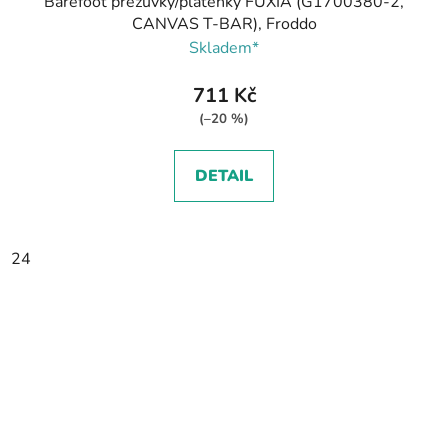
Barefoot přezůvky/plátěnky FUXIA (G1700380-2,
CANVAS T-BAR), Froddo
Skladem*
711 Kč
(–20 %)
DETAIL
24