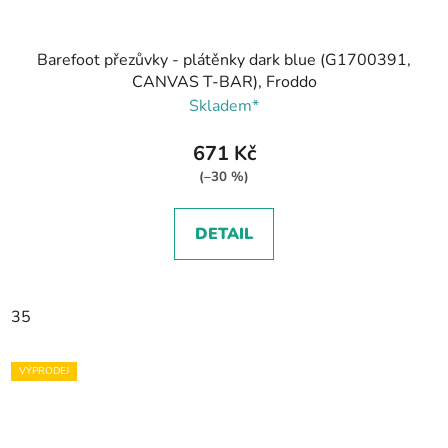
Barefoot přezůvky - plátěnky dark blue (G1700391,
CANVAS T-BAR), Froddo
Skladem*
671 Kč
(–30 %)
DETAIL
35
VÝPRODEJ