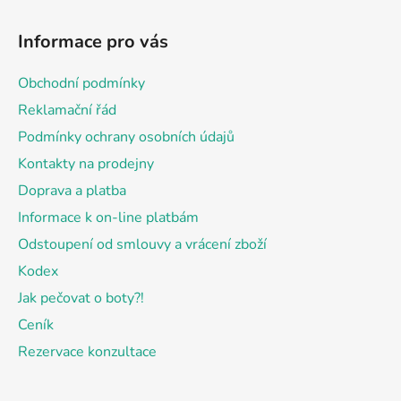
Z
á
Informace pro vás
p
a
Obchodní podmínky
t
Reklamační řád
í
Podmínky ochrany osobních údajů
Kontakty na prodejny
Doprava a platba
Informace k on-line platbám
Odstoupení od smlouvy a vrácení zboží
Kodex
Jak pečovat o boty?!
Ceník
Rezervace konzultace