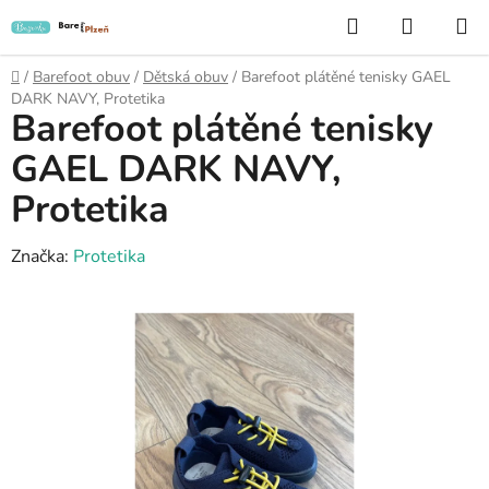
Přejít
Hledat
NÁKUP
na
KOŠÍK
obsah
Domů
/
Barefoot obuv
/
Dětská obuv
/
Barefoot plátěné tenisky GAEL
DARK NAVY, Protetika
Barefoot plátěné tenisky
GAEL DARK NAVY,
Protetika
Značka:
Protetika