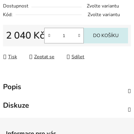
Dostupnost
Zvolte variantu
Kód:
Zvolte variantu
2 040 Kč
DO KOŠÍKU
Měrná cena:
Tisk
Zeptat se
Sdílet
Popis
Diskuze
Z
á
Informace pro vás