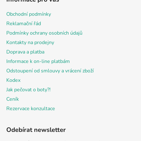
p
a
Obchodní podmínky
t
Reklamační řád
í
Podmínky ochrany osobních údajů
Kontakty na prodejny
Doprava a platba
Informace k on-line platbám
Odstoupení od smlouvy a vrácení zboží
Kodex
Jak pečovat o boty?!
Ceník
Rezervace konzultace
Odebírat newsletter