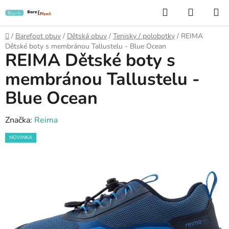
Přejít
Hledat
NÁKUP
na
KOŠÍK
obsah
Domů
/
Barefoot obuv
/
Dětská obuv
/
Tenisky / polobotky
/
REIMA
Dětské boty s membránou Tallustelu - Blue Ocean
REIMA Dětské boty s
membránou Tallustelu -
Blue Ocean
Značka:
Reima
NOVINKA