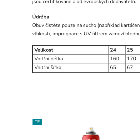
jsou certifikované a od evropských dodavatelů.
Údržba
:
Obuv čistěte pouze na sucho (například kartáče
vlhkosti, impregnace s UV filtrem zamezí blednut
Velikost
24
25
Vnitřní délka
160
170
Vnitřní šířka
65
67
TIP