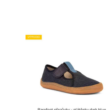
VÝPRODEJ
Barefoot přezůvky - plátěnky dark blue