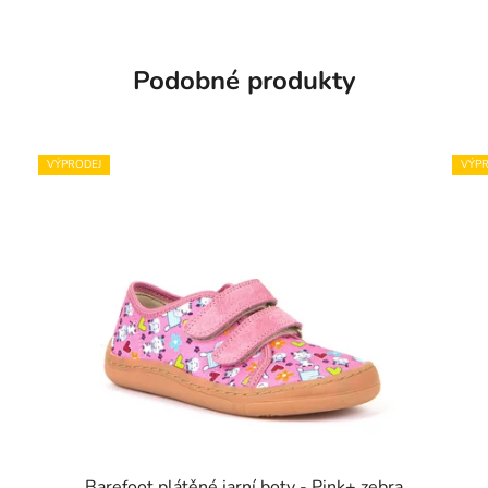
Podobné produkty
VÝPRODEJ
VÝPR
Barefoot plátěné jarní boty - Pink+ zebra