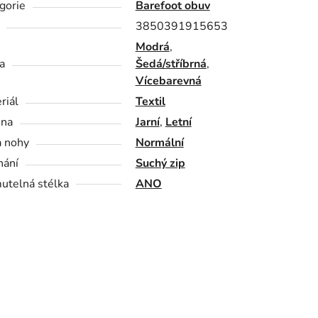
gorie
Barefoot obuv
3850391915653
Modrá
,
a
Šedá/stříbrná
,
Vícebarevná
riál
Textil
óna
Jarní
,
Letní
a nohy
Normální
nání
Suchý zip
utelná stélka
ANO