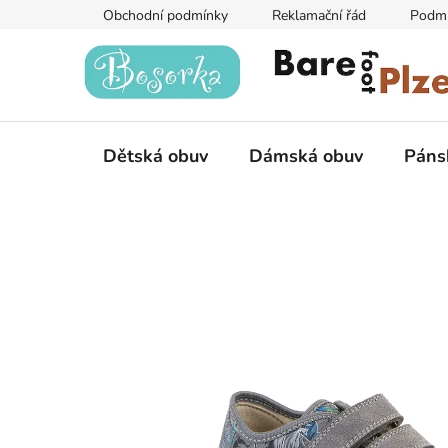
Přejít
Obchodní podmínky
Reklamační řád
Podmí
na
obsah
Dětská obuv
Dámská obuv
Páns