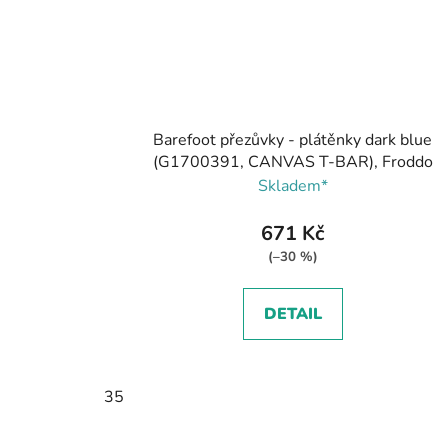
Barefoot přezůvky - plátěnky dark blue
(G1700391, CANVAS T-BAR), Froddo
Skladem*
671 Kč
(–30 %)
DETAIL
35