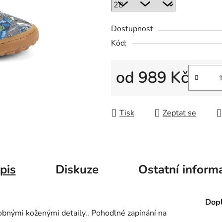
Dostupnost
Kód:
od
989 Kč
Měrná cena:
Tisk
Zeptat se
pis
Diskuze
Ostatní inform
Dopl
drobnými koženými detaily.. Pohodlné zapínání na