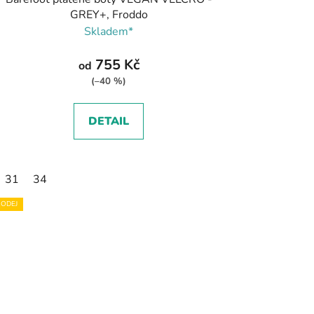
GREY+, Froddo
Skladem*
755 Kč
od
(–40 %)
DETAIL
31
34
ODEJ