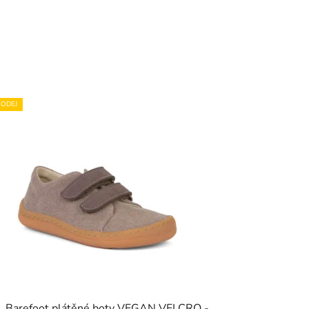
ODEJ
Barefoot plátěné boty VEGAN VELCRO -