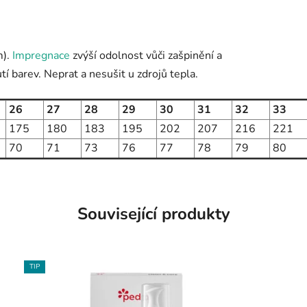
m).
Impregnace
zvýší odolnost vůči zašpinění a
í barev. Neprat a nesušit u zdrojů tepla.
26
27
28
29
30
31
32
33
175
180
183
195
202
207
216
221
70
71
73
76
77
78
79
80
Související produkty
TIP