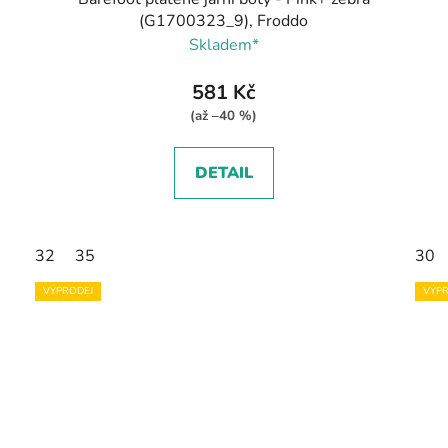
(G1700323_9), Froddo
Skladem*
581 Kč
(až –40 %)
DETAIL
32
35
30
VÝPRODEJ
VÝPR