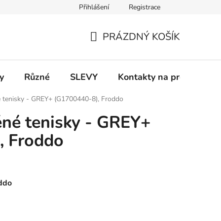
Přihlášení
Registrace
 a platba
Informace k on-line platbám
Odstoupení od smlou
PRÁZDNÝ KOŠÍK
NÁKUPNÍ
KOŠÍK
y
Různé
SLEVY
Kontakty na prodejny
é tenisky - GREY+ (G1700440-8), Froddo
ěné tenisky - GREY+
, Froddo
oddo