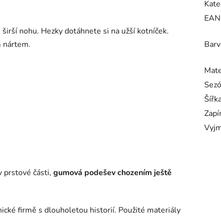
Kate
EAN
širší nohu. Hezky dotáhnete si na užší kotníček.
m nártem.
Barv
Mate
Sez
Šířk
Zapí
Vyjm
v prstové části,
gumová podešev chozením ještě
cké firmě s dlouholetou historií. Použité materiály