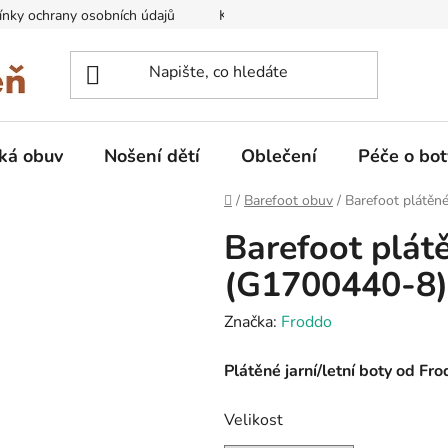
nky ochrany osobních údajů
Kontakty na prodejny
Doprava
ká obuv
Nošení dětí
Oblečení
Péče o bot
Domů
/
Barefoot obuv
/
Barefoot plátěn
Barefoot plát
(G1700440-8)
Značka:
Froddo
Plátěné jarní/letní boty od Fr
Velikost