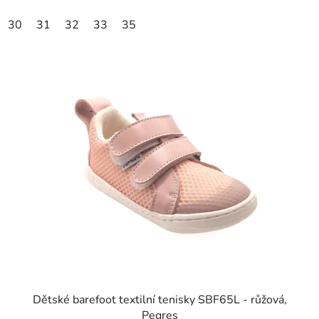
30
31
32
33
35
Dětské barefoot textilní tenisky SBF65L - růžová,
Pegres