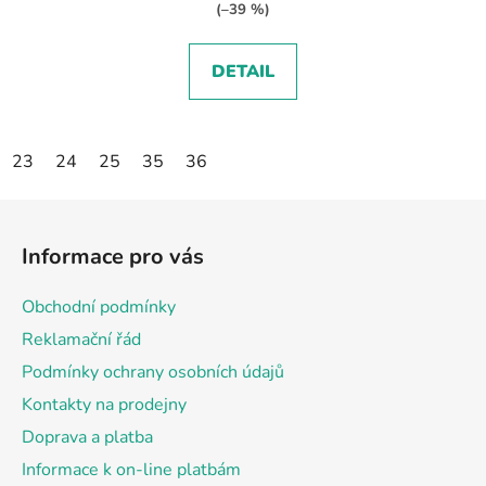
(–39 %)
DETAIL
23
24
25
35
36
Z
á
Informace pro vás
p
a
Obchodní podmínky
t
Reklamační řád
í
Podmínky ochrany osobních údajů
Kontakty na prodejny
Doprava a platba
Informace k on-line platbám