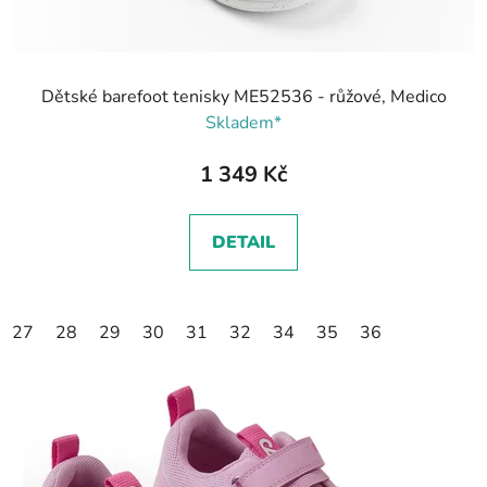
Dětské barefoot tenisky ME52536 - růžové, Medico
Skladem*
1 349 Kč
DETAIL
27
28
29
30
31
32
34
35
36