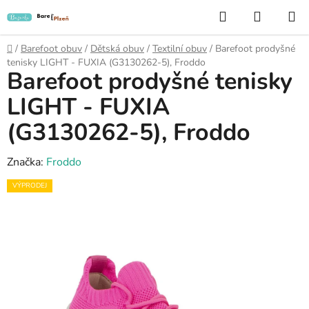
Přejít
Hledat
NÁKUP
na
KOŠÍK
obsah
Domů
/
Barefoot obuv
/
Dětská obuv
/
Textilní obuv
/
Barefoot prodyšné
tenisky LIGHT - FUXIA (G3130262-5), Froddo
Barefoot prodyšné tenisky
LIGHT - FUXIA
(G3130262-5), Froddo
Značka:
Froddo
VÝPRODEJ