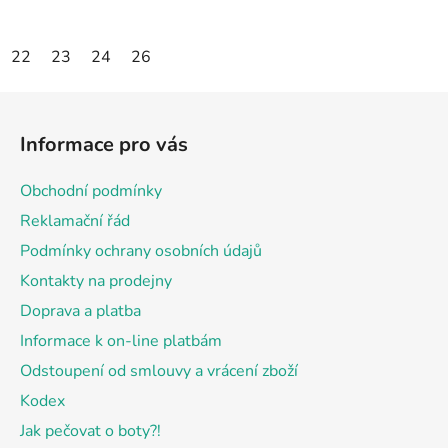
22
23
24
26
Z
á
Informace pro vás
p
a
Obchodní podmínky
t
Reklamační řád
í
Podmínky ochrany osobních údajů
Kontakty na prodejny
Doprava a platba
Informace k on-line platbám
Odstoupení od smlouvy a vrácení zboží
Kodex
Jak pečovat o boty?!