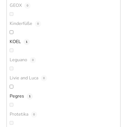
GEOX
0
Kinderfüße
0
KOEL
1
Leguano
0
Livie and Luca
0
Pegres
1
Protetika
0