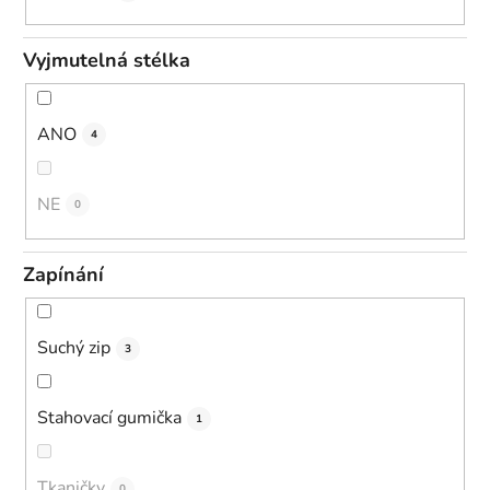
Vyjmutelná stélka
ANO
4
NE
0
Zapínání
Suchý zip
3
Stahovací gumička
1
Tkaničky
0