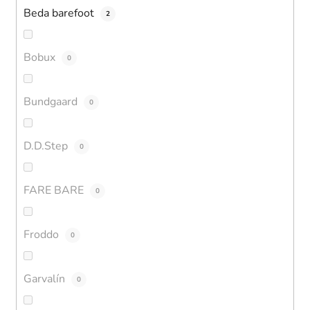
Beda barefoot
2
Bobux
0
Bundgaard
0
D.D.Step
0
FARE BARE
0
Froddo
0
Garvalín
0