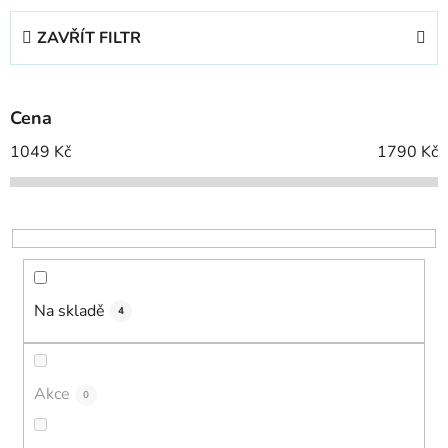
e
ZAVŘÍT FILTR
n
í
p
Cena
r
o
1049
Kč
1790
Kč
d
u
k
t
ů
Na skladě
4
Akce
0