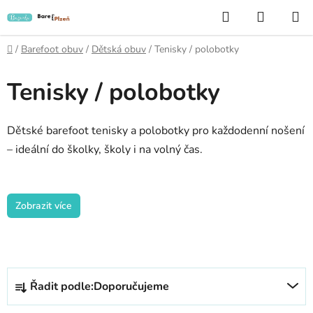
Přejít
Hledat
NÁKUP
na
KOŠÍK
obsah
Domů
/
Barefoot obuv
/
Dětská obuv
/
Tenisky / polobotky
Tenisky / polobotky
Dětské barefoot tenisky a polobotky pro každodenní nošení
– ideální do školky, školy i na volný čas.
Zobrazit více
Ř
Řadit podle:
Doporučujeme
a
z