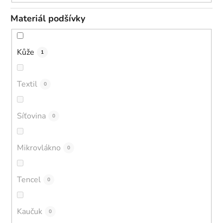
Materiál podšívky
Kůže
1
Textil
0
Síťovina
0
Mikrovlákno
0
Tencel
0
Kaučuk
0