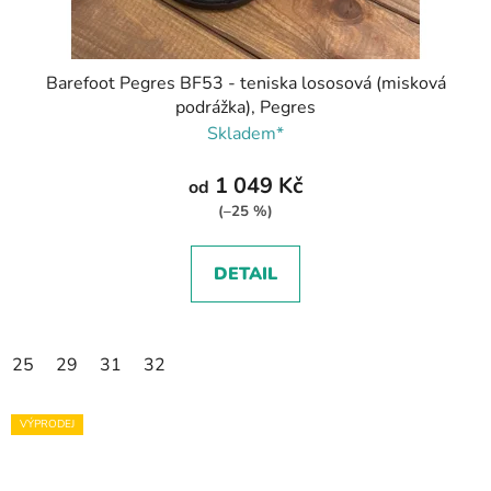
Barefoot Pegres BF53 - teniska lososová (misková
podrážka), Pegres
Skladem*
1 049 Kč
od
(–25 %)
DETAIL
25
29
31
32
VÝPRODEJ