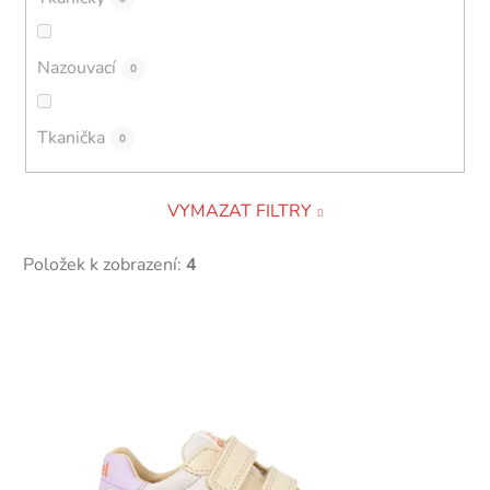
Nazouvací
0
Tkanička
0
VYMAZAT FILTRY
Položek k zobrazení:
4
V
ý
p
i
s
p