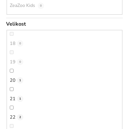
ZeaZoo Kids
0
Velikost
18
0
19
0
20
1
21
1
22
2