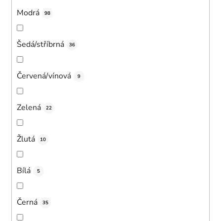
Modrá
98
Šedá/stříbrná
36
Červená/vínová
9
Zelená
22
Žlutá
10
Bílá
5
Černá
35