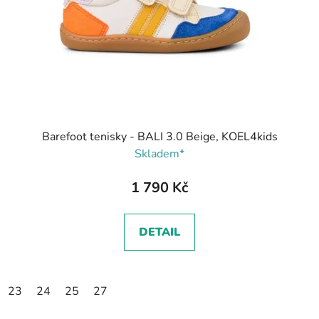
r
o
d
u
k
t
ů
Barefoot tenisky - BALI 3.0 Beige, KOEL4kids
Skladem*
1 790 Kč
DETAIL
23
24
25
27