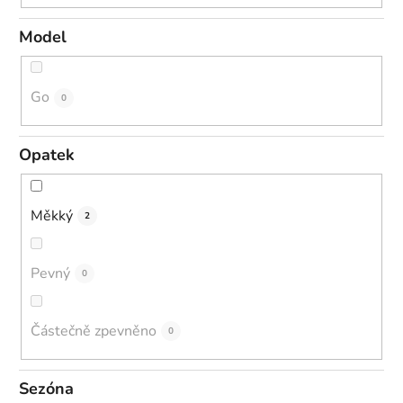
Model
Go
0
Opatek
Měkký
2
Pevný
0
Částečně zpevněno
0
Sezóna