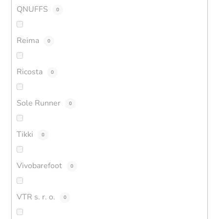
QNUFFS
0
Reima
0
Ricosta
0
Sole Runner
0
Tikki
0
Vivobarefoot
0
VTR s. r. o.
0