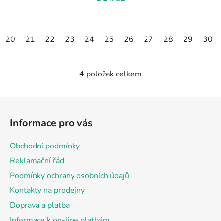
20
21
22
23
24
25
26
27
28
29
30
4
položek celkem
O
v
l
Z
á
á
d
Informace pro vás
p
a
a
c
Obchodní podmínky
t
í
Reklamační řád
p
í
r
Podmínky ochrany osobních údajů
v
Kontakty na prodejny
k
Doprava a platba
y
v
Informace k on-line platbám