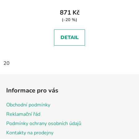
871 Kč
(–20 %)
DETAIL
20
Z
á
Informace pro vás
p
a
Obchodní podmínky
t
Reklamační řád
í
Podmínky ochrany osobních údajů
Kontakty na prodejny