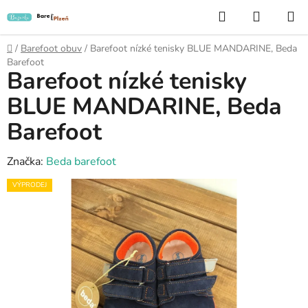
Přejít
Hledat
NÁKUP
na
KOŠÍK
obsah
Domů
/
Barefoot obuv
/
Barefoot nízké tenisky BLUE MANDARINE, Beda
Barefoot
Barefoot nízké tenisky
BLUE MANDARINE, Beda
Barefoot
Značka:
Beda barefoot
VÝPRODEJ