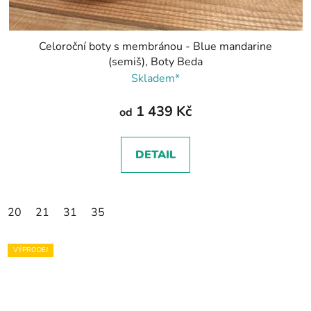
Celoroční boty s membránou - Blue mandarine
(semiš), Boty Beda
Skladem*
1 439 Kč
od
DETAIL
20
21
31
35
VÝPRODEJ