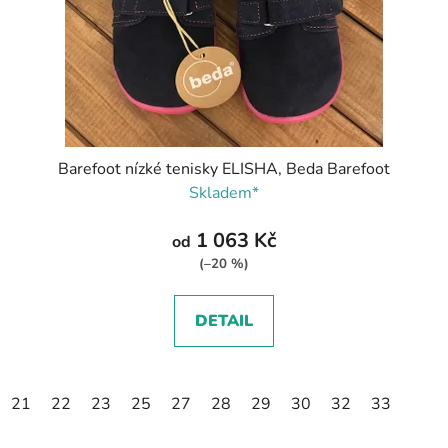
Barefoot nízké tenisky ELISHA, Beda Barefoot
Skladem*
1 063 Kč
od
(–20 %)
DETAIL
21
22
23
25
27
28
29
30
32
33