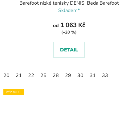
Barefoot nízké tenisky DENIS, Beda Barefoot
Skladem*
1 063 Kč
od
(–20 %)
DETAIL
20
21
22
25
28
29
30
31
33
VÝPRODEJ