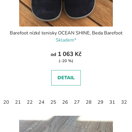
Barefoot nízké tenisky OCEAN SHINE, Beda Barefoot
Skladem*
1 063 Kč
od
(–20 %)
DETAIL
20
21
22
24
25
26
27
28
29
31
32