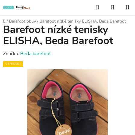
Přejít
Hledat
NÁKUP
na
KOŠÍK
obsah
Domů
/
Barefoot obuv
/
Barefoot nízké tenisky ELISHA, Beda Barefoot
Barefoot nízké tenisky
ELISHA, Beda Barefoot
Značka:
Beda barefoot
VÝPRODEJ