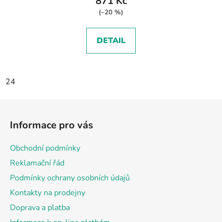
871 Kč
(–20 %)
DETAIL
24
Z
á
Informace pro vás
p
a
Obchodní podmínky
t
Reklamační řád
í
Podmínky ochrany osobních údajů
Kontakty na prodejny
Doprava a platba