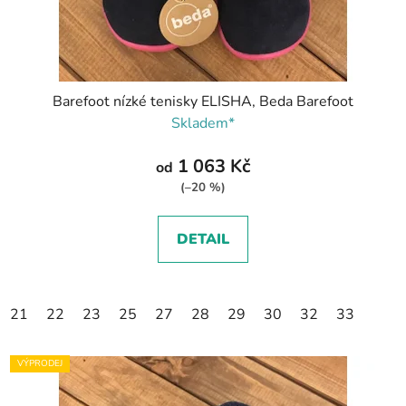
Barefoot nízké tenisky ELISHA, Beda Barefoot
Skladem*
1 063 Kč
od
(–20 %)
DETAIL
21
22
23
25
27
28
29
30
32
33
VÝPRODEJ