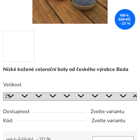
OD 1
329 KČ
–20 %
Nízké kožené celoroční boty od českého výrobce Beda
Velikost
Dostupnost
Zvolte variantu
Kód:
Zvolte variantu
od 1 329 Kč
–20 %