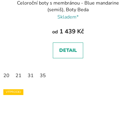
Celoroční boty s membránou - Blue mandarine
(semiš), Boty Beda
Skladem*
1 439 Kč
od
DETAIL
20
21
31
35
VÝPRODEJ