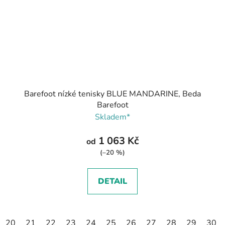
Barefoot nízké tenisky BLUE MANDARINE, Beda
Barefoot
Skladem*
1 063 Kč
od
(–20 %)
DETAIL
20
21
22
23
24
25
26
27
28
29
30