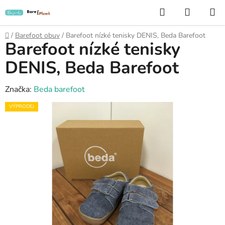
Přejít
Hledat
NÁKUP
na
KOŠÍK
obsah
Domů
/
Barefoot obuv
/
Barefoot nízké tenisky DENIS, Beda Barefoot
Barefoot nízké tenisky
DENIS, Beda Barefoot
Značka:
Beda barefoot
VÝPRODEJ