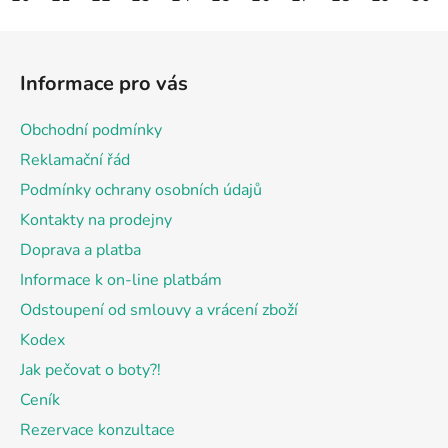
Z
á
Informace pro vás
p
a
Obchodní podmínky
t
Reklamační řád
í
Podmínky ochrany osobních údajů
Kontakty na prodejny
Doprava a platba
Informace k on-line platbám
Odstoupení od smlouvy a vrácení zboží
Kodex
Jak pečovat o boty?!
Ceník
Rezervace konzultace