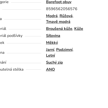
gorie
Barefoot obuv
8596562056576
Modrá
,
Růžová
,
a
Tmavě modrá
riál
Broušená kůže
,
Kůže
riál podšívky
Síťovina
tek
Měkký
Jarní
,
Podzimní
,
óna
Letní
nání
Suchý zip
utelná stélka
ANO