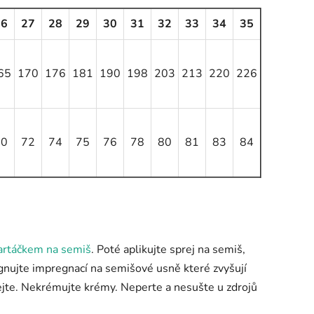
26
27
28
29
30
31
32
33
34
35
65
170
176
181
190
198
203
213
220
226
70
72
74
75
76
78
80
81
83
84
artáčkem na semiš
. Poté aplikujte sprej na semiš,
egnujte impregnací na semišové usně které zvyšují
jte. Nekrémujte krémy. Neperte a nesušte u zdrojů