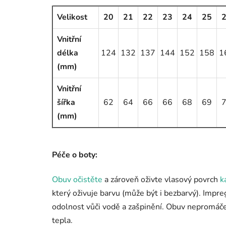
Velikost
20
21
22
23
24
25
Vnitřní
délka
124
132
137
144
152
158
1
(mm)
Vnitřní
šířka
62
64
66
66
68
69
(mm)
Péče o boty:
Obuv očistěte
a zároveň oživte vlasový povrch
k
který oživuje barvu (může být i bezbarvý). Impr
odolnost vůči vodě a zašpinění. Obuv nepromáče
tepla.