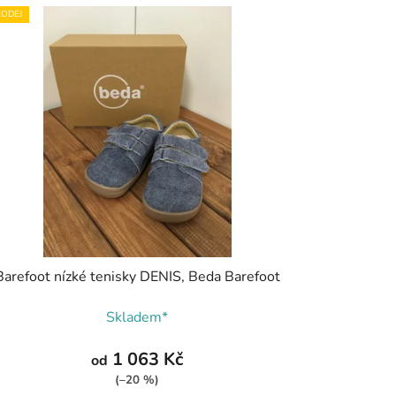
ODEJ
Barefoot nízké tenisky DENIS, Beda Barefoot
Skladem*
1 063 Kč
od
(–20 %)