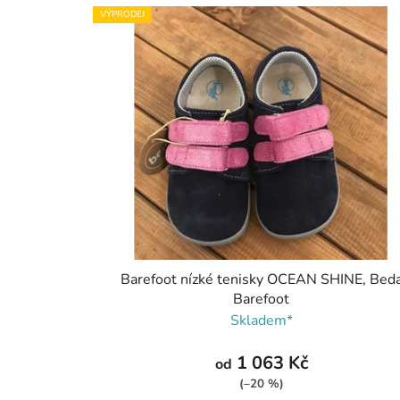
VÝPRODEJ
Barefoot nízké tenisky OCEAN SHINE, Bed
Barefoot
Skladem*
1 063 Kč
od
(–20 %)