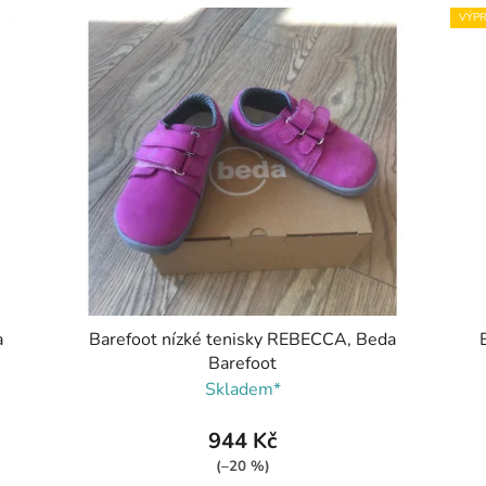
VÝPR
a
Barefoot nízké tenisky REBECCA, Beda
Barefoot
Skladem*
944 Kč
(–20 %)