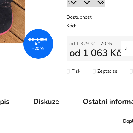
Dostupnost
Kód:
OD 1 329
od 1 329 Kč
–20 %
KČ
–20 %
od
1 063 Kč
Měrná cena:
Tisk
Zeptat se
pis
Diskuze
Ostatní inform
Dopl