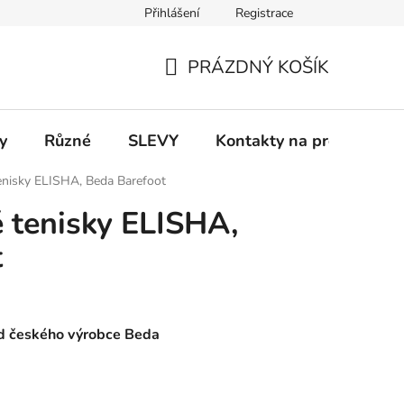
Přihlášení
Registrace
 a platba
Informace k on-line platbám
Odstoupení od smlou
PRÁZDNÝ KOŠÍK
NÁKUPNÍ
KOŠÍK
y
Různé
SLEVY
Kontakty na prodejny
tenisky ELISHA, Beda Barefoot
é tenisky ELISHA,
t
od českého výrobce Beda