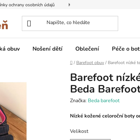
nky ochrany osobních údajů
Kontakty na prodejny
Doprava
ká obuv
Nošení dětí
Oblečení
Péče o bot
Domů
/
Barefoot obuv
/
Barefoot nízké 
Barefoot nízk
Beda Barefoo
Značka:
Beda barefoot
Nízké kožené celoroční boty 
Velikost