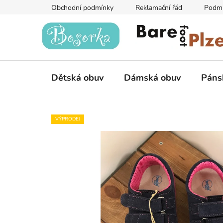
Přejít
Obchodní podmínky
Reklamační řád
Podmí
na
obsah
Dětská obuv
Dámská obuv
Páns
VÝPRODEJ