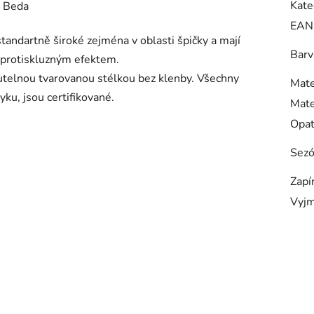
Kate
e Beda
EAN
andartně široké zejména v oblasti špičky a mají
Barv
 protiskluzným efektem.
utelnou tvarovanou stélkou bez klenby. Všechny
Mate
yku, jsou certifikované.
Mate
Opa
Sez
Zapí
Vyjm