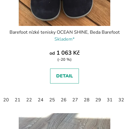
Barefoot nízké tenisky OCEAN SHINE, Beda Barefoot
Skladem*
1 063 Kč
od
(–20 %)
DETAIL
20
21
22
24
25
26
27
28
29
31
32