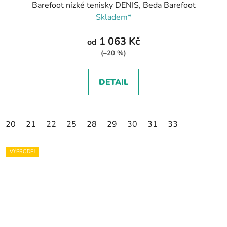
Barefoot nízké tenisky DENIS, Beda Barefoot
Skladem*
1 063 Kč
od
(–20 %)
DETAIL
20
21
22
25
28
29
30
31
33
VÝPRODEJ