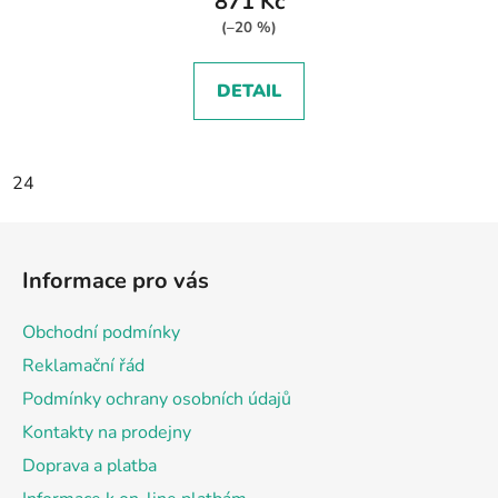
871 Kč
(–20 %)
DETAIL
24
Z
á
Informace pro vás
p
a
Obchodní podmínky
t
Reklamační řád
í
Podmínky ochrany osobních údajů
Kontakty na prodejny
Doprava a platba