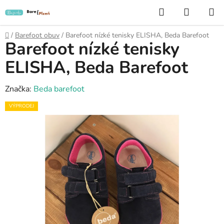
Přejít
Hledat
NÁKUP
na
KOŠÍK
obsah
Domů
/
Barefoot obuv
/
Barefoot nízké tenisky ELISHA, Beda Barefoot
Barefoot nízké tenisky
ELISHA, Beda Barefoot
Značka:
Beda barefoot
VÝPRODEJ