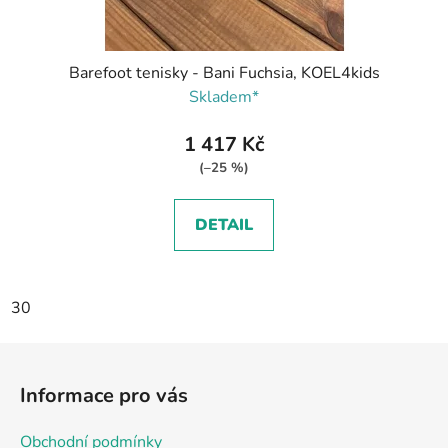
Barefoot tenisky - Bani Fuchsia, KOEL4kids
Skladem*
1 417 Kč
(–25 %)
DETAIL
30
Z
á
Informace pro vás
p
a
Obchodní podmínky