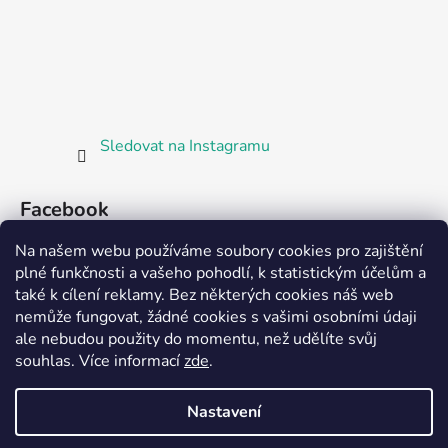
Sledovat na Instagramu
Facebook
Na našem webu používáme soubory cookies pro zajištění
plné funkčnosti a vašeho pohodlí, k statistickým účelům a
také k cílení reklamy. Bez některých cookies náš web
nemůže fungovat, žádné cookies s vašimi osobními údaji
ale nebudou použity do momentu, než udělíte svůj
Partnerská prodejna Barefoot Plzeň
souhlas
.
Více informací
zde
.
Nastavení