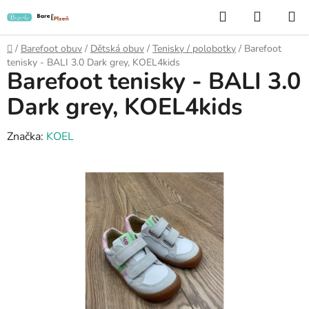
Přejít
Hledat
NÁKUP
na
KOŠÍK
obsah
Domů
/
Barefoot obuv
/
Dětská obuv
/
Tenisky / polobotky
/
Barefoot
tenisky - BALI 3.0 Dark grey, KOEL4kids
Barefoot tenisky - BALI 3.0
Dark grey, KOEL4kids
Značka:
KOEL