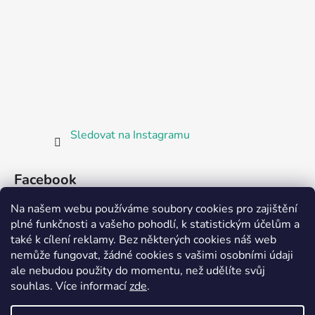
Sledovat na Instagramu
Facebook
Na našem webu používáme soubory cookies pro zajištění
plné funkčnosti a vašeho pohodlí, k statistickým účelům a
také k cílení reklamy. Bez některých cookies náš web
nemůže fungovat, žádné cookies s vašimi osobními údaji
ale nebudou použity do momentu, než udělíte svůj
Partnerská prodejna Barefoot Plzeň
souhlas
.
Více informací
zde
.