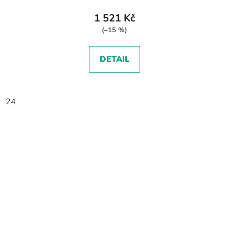
1 521 Kč
(–15 %)
DETAIL
24