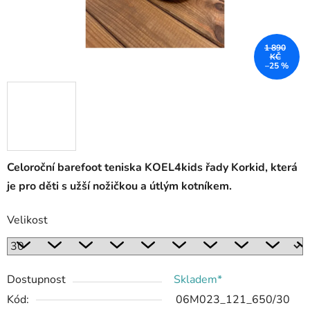
1 890
KČ
–25 %
Celoroční barefoot teniska KOEL4kids řady Korkid, která
je pro děti s užší nožičkou a útlým kotníkem.
Velikost
Dostupnost
Skladem*
Kód:
06M023_121_650/30