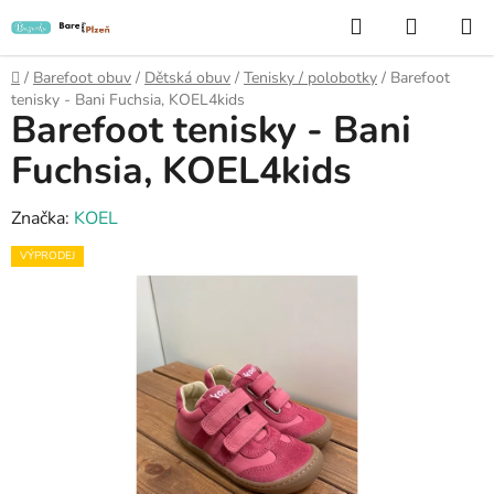
Přejít
Hledat
NÁKUP
na
KOŠÍK
obsah
Domů
/
Barefoot obuv
/
Dětská obuv
/
Tenisky / polobotky
/
Barefoot
tenisky - Bani Fuchsia, KOEL4kids
Barefoot tenisky - Bani
Fuchsia, KOEL4kids
Značka:
KOEL
VÝPRODEJ