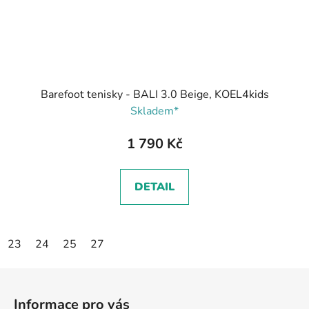
Barefoot tenisky - BALI 3.0 Beige, KOEL4kids
Skladem*
1 790 Kč
DETAIL
23
24
25
27
Z
á
Informace pro vás