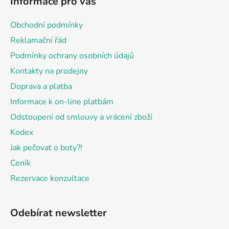
Informace pro vás
p
a
Obchodní podmínky
t
Reklamační řád
í
Podmínky ochrany osobních údajů
Kontakty na prodejny
Doprava a platba
Informace k on-line platbám
Odstoupení od smlouvy a vrácení zboží
Kodex
Jak pečovat o boty?!
Ceník
Rezervace konzultace
Odebírat newsletter