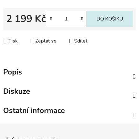
2 199 Kč
DO KOŠÍKU
Měrná cena:
Tisk
Zeptat se
Sdílet
Popis
Diskuze
Ostatní informace
Z
á