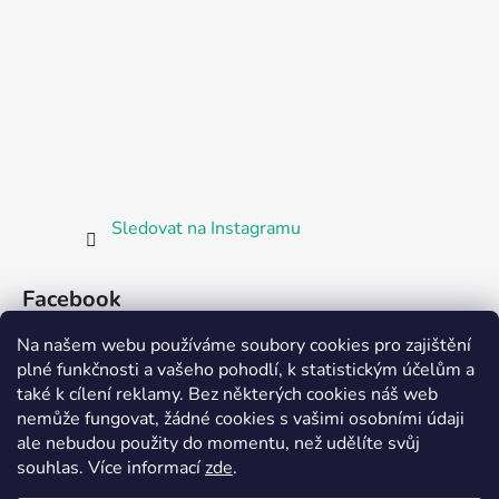
Sledovat na Instagramu
Facebook
Na našem webu používáme soubory cookies pro zajištění
plné funkčnosti a vašeho pohodlí, k statistickým účelům a
také k cílení reklamy. Bez některých cookies náš web
nemůže fungovat, žádné cookies s vašimi osobními údaji
ale nebudou použity do momentu, než udělíte svůj
Partnerská prodejna Barefoot Plzeň
souhlas
.
Více informací
zde
.