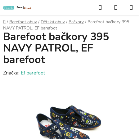
Přejít
Hledat
NÁKUP
na
KOŠÍK
obsah
Domů
/
Barefoot obuv
/
Dětská obuv
/
Bačkory
/
Barefoot bačkory 395
NAVY PATROL, EF barefoot
Barefoot bačkory 395
NAVY PATROL, EF
barefoot
Značka:
Ef barefoot