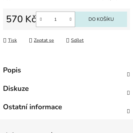
570 Kč
DO KOŠÍKU
Měrná cena:
Tisk
Zeptat se
Sdílet
Popis
Diskuze
Ostatní informace
Z
á