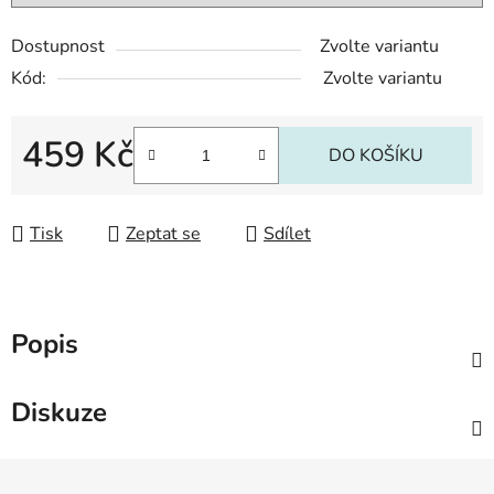
Dostupnost
Zvolte variantu
Kód:
Zvolte variantu
459 Kč
DO KOŠÍKU
Měrná cena:
Tisk
Zeptat se
Sdílet
Popis
Diskuze
Z