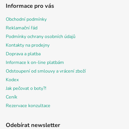
á
Informace pro vás
p
a
Obchodní podmínky
t
Reklamační řád
í
Podmínky ochrany osobních údajů
Kontakty na prodejny
Doprava a platba
Informace k on-line platbám
Odstoupení od smlouvy a vrácení zboží
Kodex
Jak pečovat o boty?!
Ceník
Rezervace konzultace
Odebírat newsletter