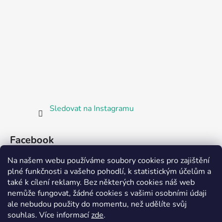
Sledovat na Instagramu
Facebook
Na našem webu používáme soubory cookies pro zajištění
plné funkčnosti a vašeho pohodlí, k statistickým účelům a
také k cílení reklamy. Bez některých cookies náš web
nemůže fungovat, žádné cookies s vašimi osobními údaji
ale nebudou použity do momentu, než udělíte svůj
Partnerská prodejna Barefoot Plzeň
souhlas
.
Více informací
zde
.