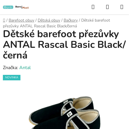
Přejít
Hledat
NÁKUP
na
KOŠÍK
obsah
Domů
/
Barefoot obuv
/
Dětská obuv
/
Bačkory
/
Dětské barefoot
přezůvky ANTAL Rascal Basic Black/černá
Dětské barefoot přezůvky
ANTAL Rascal Basic Black/
černá
Značka:
Antal
NOVINKA