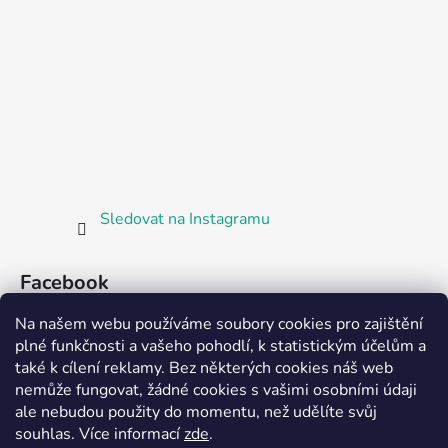
Sledovat na Instagramu
Facebook
Na našem webu používáme soubory cookies pro zajištění
plné funkčnosti a vašeho pohodlí, k statistickým účelům a
také k cílení reklamy. Bez některých cookies náš web
nemůže fungovat, žádné cookies s vašimi osobními údaji
ale nebudou použity do momentu, než udělíte svůj
Partnerská prodejna Barefoot Plzeň
souhlas
.
Více informací
zde
.