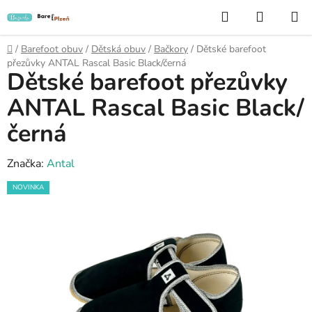
Přejít
Hledat
NÁKUP
na
KOŠÍK
obsah
Domů
/
Barefoot obuv
/
Dětská obuv
/
Bačkory
/
Dětské barefoot
přezůvky ANTAL Rascal Basic Black/černá
Dětské barefoot přezůvky
ANTAL Rascal Basic Black/
černá
Značka:
Antal
NOVINKA