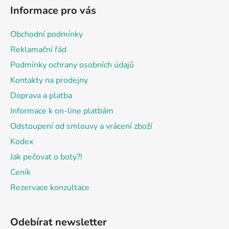
á
Informace pro vás
p
a
Obchodní podmínky
t
Reklamační řád
í
Podmínky ochrany osobních údajů
Kontakty na prodejny
Doprava a platba
Informace k on-line platbám
Odstoupení od smlouvy a vrácení zboží
Kodex
Jak pečovat o boty?!
Ceník
Rezervace konzultace
Odebírat newsletter