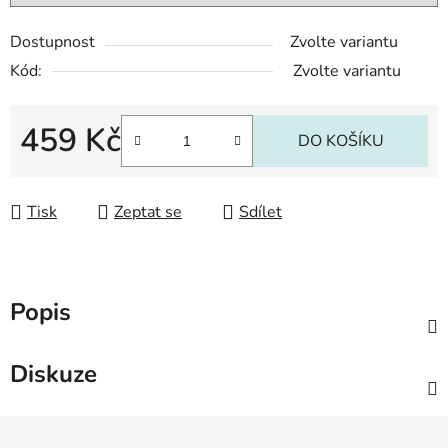
Dostupnost
Zvolte variantu
Kód:
Zvolte variantu
459 Kč
DO KOŠÍKU
Měrná cena:
Tisk
Zeptat se
Sdílet
Popis
Diskuze
Z