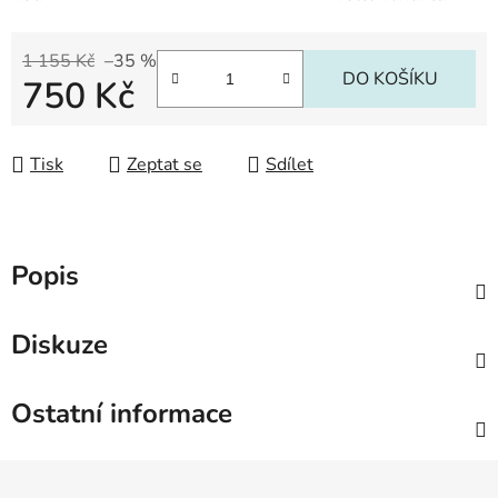
1 155 Kč
–35 %
DO KOŠÍKU
750 Kč
Měrná cena:
Tisk
Zeptat se
Sdílet
Popis
Diskuze
Ostatní informace
Z