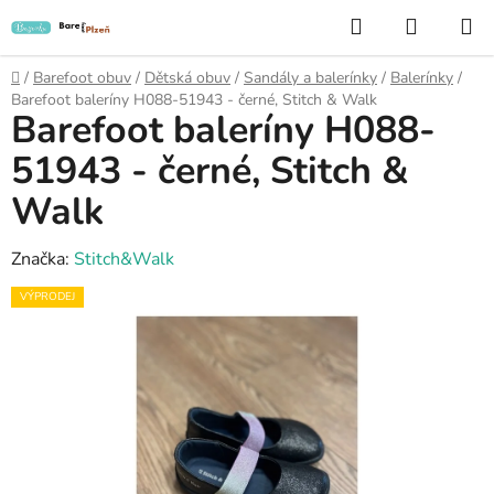
Přejít
Hledat
NÁKUP
na
KOŠÍK
obsah
Domů
/
Barefoot obuv
/
Dětská obuv
/
Sandály a balerínky
/
Balerínky
/
Barefoot baleríny H088-51943 - černé, Stitch & Walk
Barefoot baleríny H088-
51943 - černé, Stitch &
Walk
Značka:
Stitch&Walk
VÝPRODEJ