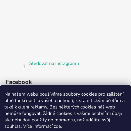
Sledovat na Instagramu
Facebook
Na našem webu používáme soubory cookies pro zajištění
plné funkčnosti a vašeho pohodlí, k statistickým účelům a
také k cílení reklamy. Bez některých cookies náš web
nemůže fungovat, žádné cookies s vašimi osobními údaji
ale nebudou použity do momentu, než udělíte svůj
Partnerská prodejna Barefoot Plzeň
souhlas
.
Více informací
zde
.