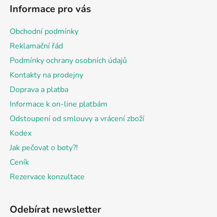
á
Informace pro vás
p
a
Obchodní podmínky
t
Reklamační řád
í
Podmínky ochrany osobních údajů
Kontakty na prodejny
Doprava a platba
Informace k on-line platbám
Odstoupení od smlouvy a vrácení zboží
Kodex
Jak pečovat o boty?!
Ceník
Rezervace konzultace
Odebírat newsletter