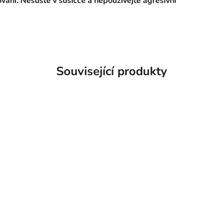
ání. Nesušte v sušičce a nepoužívejte agresivní
Související produkty