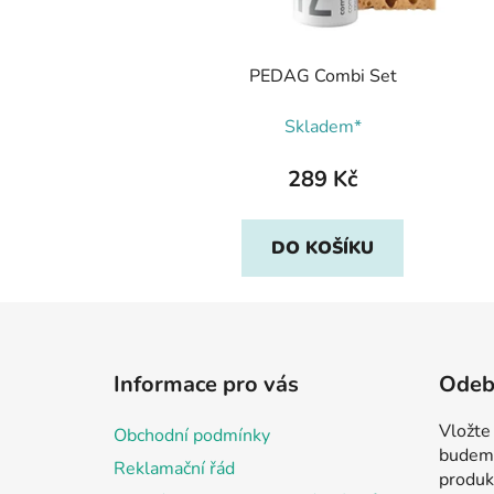
PEDAG Combi Set
Skladem*
289 Kč
DO KOŠÍKU
Z
á
Informace pro vás
Odebí
p
a
Vložte
Obchodní podmínky
t
budeme
Reklamační řád
í
produk