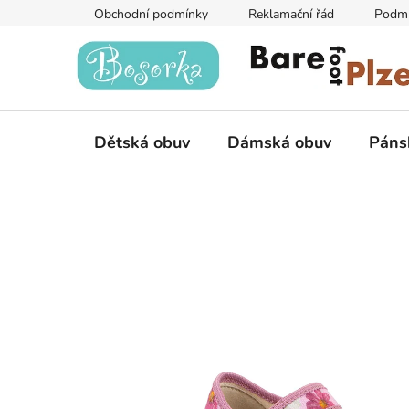
Přejít
Obchodní podmínky
Reklamační řád
Podmí
na
obsah
Dětská obuv
Dámská obuv
Páns