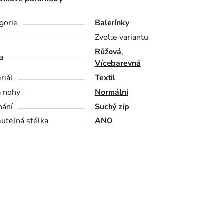
gorie
Balerínky
Zvolte variantu
Růžová
,
a
Vícebarevná
riál
Textil
a nohy
Normální
nání
Suchý zip
utelná stélka
ANO