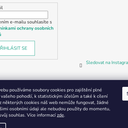
il
ením e-mailu souhlasíte s
ínkami ochrany osobních
ů
ŘIHLÁSIT SE
Sledovat na Instag
bu používáme soubory cookies pro zajištění plné
 vašeho pohodlí, k statistickým účelům a také k cílení
z některých cookies náš web nemůže fungovat, žádné
Partnerská prodejna Barefoot Plzeň
ašimi osobními údaji ale nebudou použity do momentu,
svůj souhlas
.
Více informací
zde
.