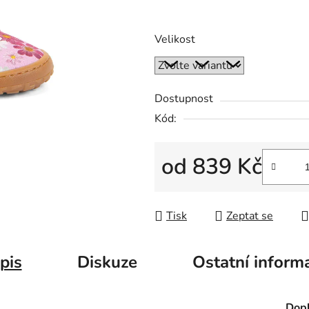
Velikost
Dostupnost
Kód:
od
839 Kč
Měrná cena:
Tisk
Zeptat se
pis
Diskuze
Ostatní inform
Dopl