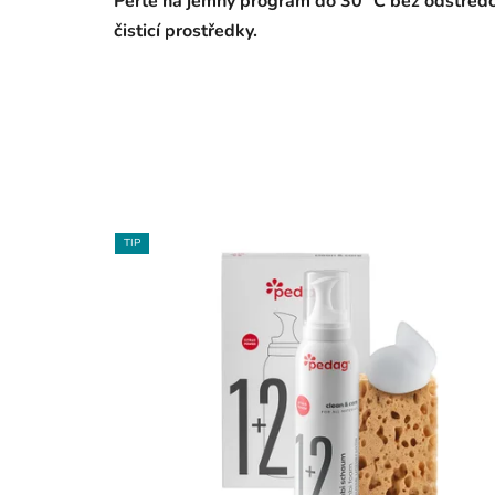
Perte na jemný program do 30 °C bez odstřeďov
čisticí prostředky.
TIP