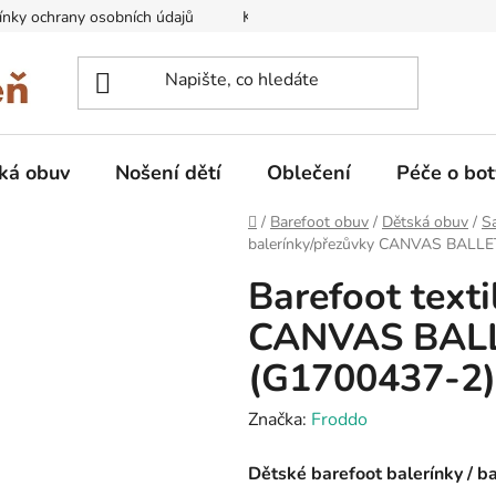
nky ochrany osobních údajů
Kontakty na prodejny
Doprava
ká obuv
Nošení dětí
Oblečení
Péče o bot
Domů
/
Barefoot obuv
/
Dětská obuv
/
Sa
balerínky/přezůvky CANVAS BALL
Barefoot texti
CANVAS BAL
(G1700437-2)
Značka:
Froddo
Dětské barefoot balerínky / b