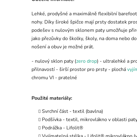
Lehké, prodyšné a maximálně flexibilní barefoot 
nohy. Díky široké špičce mají prsty dostatek pros
podešev s nulovým sklonem paty umožňuje přiroz
jako přezůvky do školky, školy, na doma nebo do
nošení a obuv je možné prát.
- nulový sklon paty (
zero drop
) - ultralehké a p
přilnavostí - širší prostor pro prsty - plochá
vyjí
chromu VI - pratelné
Použité materiály:
Svrchní část - textil (bavlna)
Podšívka - textil, mikrovlákno v oblasti pat
Podrážka - Lifolit®
Vyjímatelná stélka - Lifolit® mikrovlákno (v