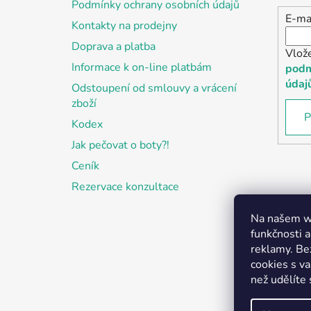
Podmínky ochrany osobních údajů
E-ma
Kontakty na prodejny
Doprava a platba
Vlož
Informace k on-line platbám
podm
údaj
Odstoupení od smlouvy a vrácení
zboží
P
Kodex
Jak pečovat o boty?!
Ceník
Rezervace konzultace
Na našem we
funkčnosti a
reklamy. Be
cookies s v
než udělíte 