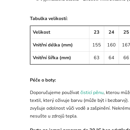
Tabulka velikostí:
Velikost
23
24
25
Vnitřní délka (mm)
155
160
16
Vnitřní šířka (mm)
63
64
66
Péče o boty:
Doporučujeme používat
čisticí pěnu
, kterou můž
textil, který oživuje barvu (může být i bezbarvý
zvyšuje odolnost vůči vodě a zašpinění. Nekré
nesušte u zdrojů tepla.