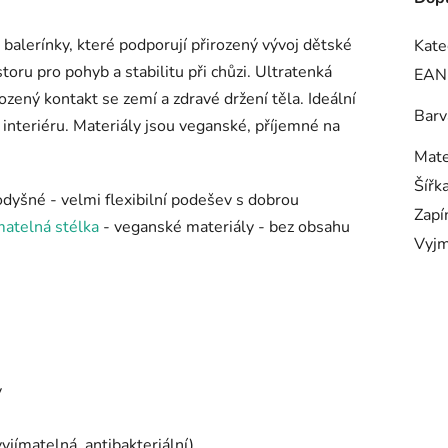
balerínky, které podporují přirozený vývoj dětské
Kate
toru pro pohyb a stabilitu při chůzi. Ultratenká
EAN
ený kontakt se zemí a zdravé držení těla. Ideální
Barv
 interiéru. Materiály jsou veganské, příjemné na
Mate
Šířk
rodyšné - velmi flexibilní podešev s dobrou
Zapí
matelná stélka
- veganské materiály - bez obsahu
Vyjm
y
yjímatelná, antibakteriální)