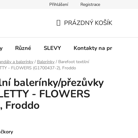
Přihlášení
Registrace
 a platba
Informace k on-line platbám
Odstoupení od smlou
PRÁZDNÝ KOŠÍK
NÁKUPNÍ
KOŠÍK
y
Různé
SLEVY
Kontakty na prodejny
ndály a balerínky
/
Balerínky
/
Barefoot textilní
ETTY - FLOWERS (G1700437-2), Froddo
lní balerínky/přezůvky
LETTY - FLOWERS
, Froddo
ačkory