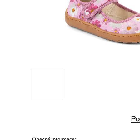
Po
Obecné informace: