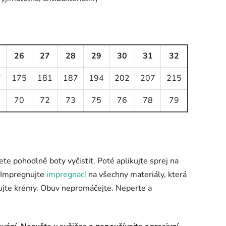
26
27
28
29
30
31
32
7
175
181
187
194
202
207
215
70
72
73
75
76
78
79
ete pohodlně boty vyčistit. Poté aplikujte sprej na
). Impregnujte
impregnací
na všechny materiály, která
mujte krémy. Obuv nepromáčejte. Neperte a