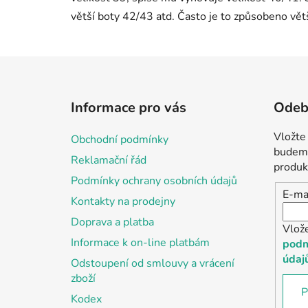
větší boty 42/43 atd. Často je to způsobeno větš
Z
á
Informace pro vás
Odebí
p
a
Vložte
Obchodní podmínky
t
budeme
Reklamační řád
í
produk
Podmínky ochrany osobních údajů
E-ma
Kontakty na prodejny
Doprava a platba
Vlož
Informace k on-line platbám
podm
údaj
Odstoupení od smlouvy a vrácení
zboží
P
Kodex