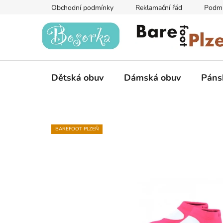
Přejít
Obchodní podmínky
Reklamační řád
Podmí
na
obsah
Dětská obuv
Dámská obuv
Páns
BAREFOOT PLZEŇ