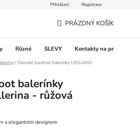
Přihlášení
Registrace
 a platba
Informace k on-line platbám
Odstoupení od smlou
PRÁZDNÝ KOŠÍK
NÁKUPNÍ
KOŠÍK
y
Různé
SLEVY
Kontakty na prodejny
Baleríny
/
Dámské barefoot balerínky LEGUANO
ot balerínky
erina - růžová
ým a elegantním designem