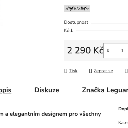
Dostupnost
Kód:
2 290 Kč
Měrná cena:
Tisk
Zeptat se
opis
Diskuze
Značka
Legua
Dopl
m a elegantním designem pro všechny
Kate