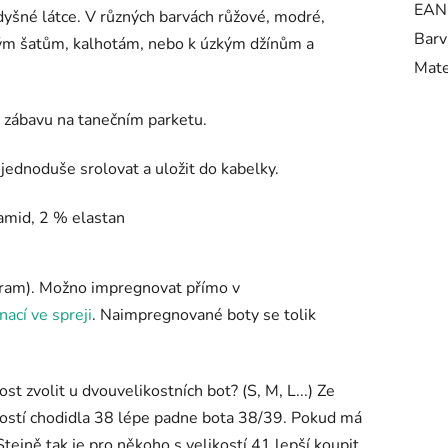
EAN
dyšné látce. V různých barvách růžové, modré,
Barv
eným šatům, kalhotám, nebo k úzkým džínům a
Mate
či zábavu na tanečním parketu.
 jednoduše srolovat a uložit do kabelky.
yamid, 2 % elastan
ogram). Možno impregnovat přímo v
ací ve spreji
. Naimpregnované boty se tolik
st zvolit u dvouvelikostních bot? (S, M, L...) Ze
ikostí chodidla 38 lépe padne bota 38/39. Pokud má
tejně tak je pro někoho s velikostí 41 lepší koupit