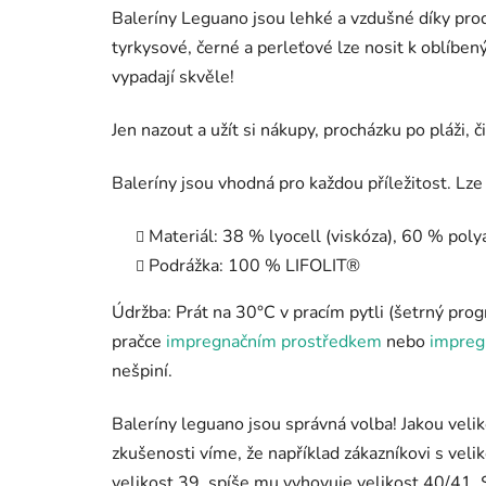
Baleríny Leguano jsou lehké a vzdušné díky pro
tyrkysové, černé a perleťové lze nosit k oblíb
vypadají skvěle!
Jen nazout a užít si nákupy, procházku po pláži, 
Baleríny jsou vhodná pro každou příležitost. Lze
Materiál: 38 % lyocell (viskóza), 60 % pol
Podrážka: 100 % LIFOLIT®
Údržba: Prát na 30°C v pracím pytli (šetrný pr
pračce
impregnačním prostředkem
nebo
impregn
nešpiní.
Baleríny leguano jsou správná volba! Jakou veliko
zkušenosti víme, že například zákazníkovi s vel
velikost 39, spíše mu vyhovuje velikost 40/41. S