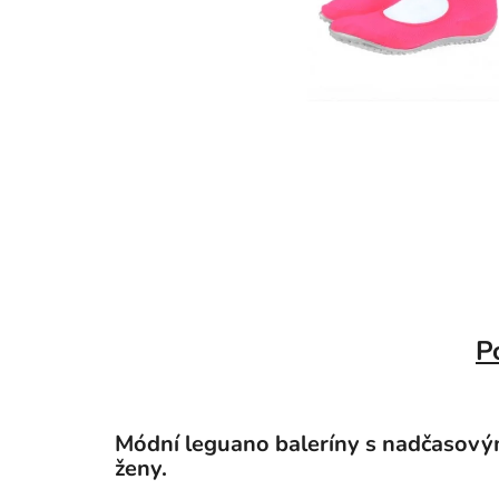
P
Módní leguano baleríny s nadčasový
ženy.