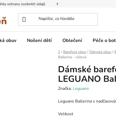
nky ochrany osobních údajů
Kontakty na prodejny
Doprava
ká obuv
Nošení dětí
Oblečení
Péče o bot
Domů
/
Barefoot obuv
/
Dámská obuv
/
Ballerina - růžová
Dámské barefo
LEGUANO Ball
Značka:
Leguano
Leguano Ballerina s nadčasov
Velikost