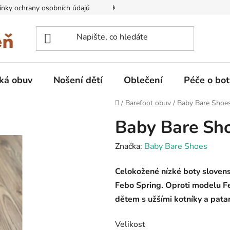
nky ochrany osobních údajů
Kontakty na prodejny
Doprava
ká obuv
Nošení dětí
Oblečení
Péče o bot
Domů
/
Barefoot obuv
/
Baby Bare Shoe
Baby Bare Sh
Značka:
Baby Bare Shoes
Celokožené nízké boty sloven
Febo Spring. Oproti modelu Fe
dětem s užšími kotníky a pata
Velikost