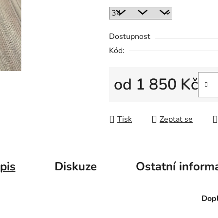
Dostupnost
Kód:
od
1 850 Kč
Měrná cena:
Tisk
Zeptat se
pis
Diskuze
Ostatní inform
Dopl