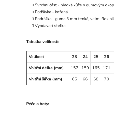
Svrchní část - hladká kůže s gumovým oko
Podšívka - kožená
Podrážka - guma 3 mm tenká, velmi flexibil
Vyndavací stélka.
Tabulka velikostí:
Velikost
23
24
25
26
Vnitřní délka (mm)
152
159
165
171
Vnitřní šířka (mm)
65
66
68
70
Péče o boty: