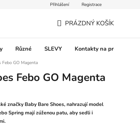
Přihlášení
Registrace
 a platba
Informace k on-line platbám
Odstoupení od smlou
PRÁZDNÝ KOŠÍK
NÁKUPNÍ
KOŠÍK
y
Různé
SLEVY
Kontakty na prodejny
s Febo GO Magenta
oes Febo GO Magenta
ské značky Baby Bare Shoes, nahrazují model
bo Spring mají zúženou patu, aby sedli i
mi.