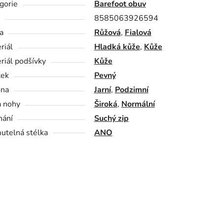
gorie
Barefoot obuv
8585063926594
a
Růžová
,
Fialová
riál
Hladká kůže
,
Kůže
riál podšívky
Kůže
tek
Pevný
óna
Jarní
,
Podzimní
a nohy
Široká
,
Normální
nání
Suchý zip
utelná stélka
ANO