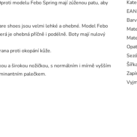
Kate
proti modelu Febo Spring mají zúženou patu, aby
EAN
Barv
are shoes jsou velmi lehké a ohebné. Model Febo
Mate
á je ohebná příčně i podélně. Boty mají nulový
Mate
Opa
rana proti okopání kůže.
Sez
Šířk
kou a širokou nožičkou, s normálním i mírně vyšším
Zapí
dominantním palečkem.
Vyjm