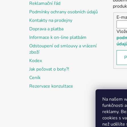
Reklamační řád
í
produk
Podmínky ochrany osobních údajů
E-ma
Kontakty na prodejny
Doprava a platba
Vlož
Informace k on-line platbám
podm
údaj
Odstoupení od smlouvy a vrácení
zboží
P
Kodex
Jak pečovat o boty?!
Ceník
Rezervace konzultace
Na našem we
funkčnosti a
reklamy. Be
cookies s v
než udělíte 