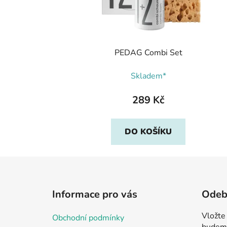
PEDAG Combi Set
Skladem*
289 Kč
DO KOŠÍKU
Z
á
Informace pro vás
Odebí
p
a
Vložte
Obchodní podmínky
t
budeme