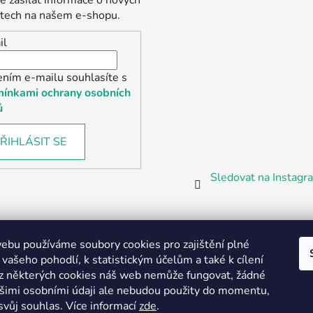
tech na našem e-shopu.
il
ením e-mailu souhlasíte s
ínkami ochrany osobních
ů
ŘIHLÁSIT SE
Sledovat na Instag
bu používáme soubory cookies pro zajištění plné
 vašeho pohodlí, k statistickým účelům a také k cílení
z některých cookies náš web nemůže fungovat, žádné
Partnerská prodejna Barefoot Plzeň
ašimi osobními údaji ale nebudou použity do momentu,
svůj souhlas
.
Více informací
zde
.