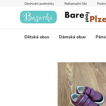
Přejít
Obchodní podmínky
Reklamační řád
Podmí
na
obsah
Dětská obuv
Dámská obuv
Páns