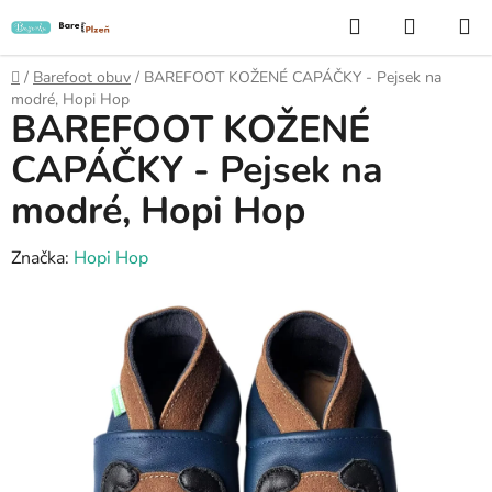
Přejít
Hledat
NÁKUP
na
KOŠÍK
obsah
Domů
/
Barefoot obuv
/
BAREFOOT KOŽENÉ CAPÁČKY - Pejsek na
modré, Hopi Hop
BAREFOOT KOŽENÉ
CAPÁČKY - Pejsek na
modré, Hopi Hop
Značka:
Hopi Hop