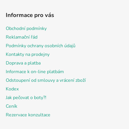
Z
á
Informace pro vás
p
a
Obchodní podmínky
t
Reklamační řád
í
Podmínky ochrany osobních údajů
Kontakty na prodejny
Doprava a platba
Informace k on-line platbám
Odstoupení od smlouvy a vrácení zboží
Kodex
Jak pečovat o boty?!
Ceník
Rezervace konzultace