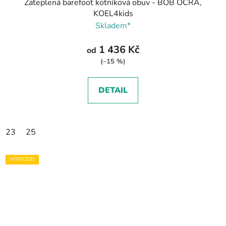
Zateplená barefoot kotníková obuv - BOB OCRA,
KOEL4kids
Skladem*
1 436 Kč
od
(–15 %)
DETAIL
23
25
VÝPRODEJ