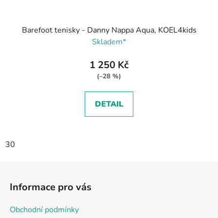
Barefoot tenisky - Danny Nappa Aqua, KOEL4kids
Skladem*
1 250 Kč
(–28 %)
DETAIL
30
Z
á
Informace pro vás
p
a
Obchodní podmínky