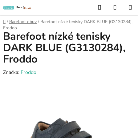
Přejít
Hledat
NÁKUP
na
KOŠÍK
obsah
Domů
/
Barefoot obuv
/
Barefoot nízké tenisky DARK BLUE (G3130284),
Froddo
Barefoot nízké tenisky
DARK BLUE (G3130284),
Froddo
Značka:
Froddo