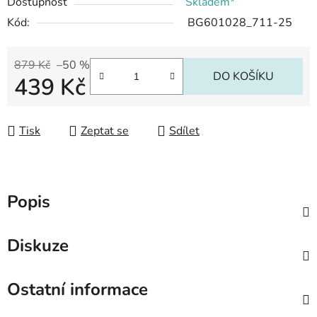
Dostupnost
Skladem*
Kód:
BG601028_711-25
879 Kč
–50 %
DO KOŠÍKU
439 Kč
Měrná cena:
Tisk
Zeptat se
Sdílet
Popis
Diskuze
Ostatní informace