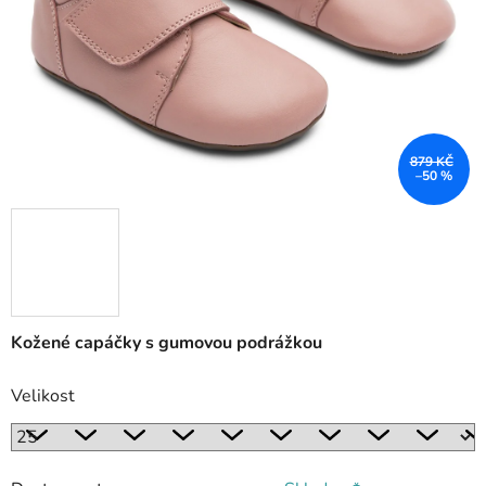
879 KČ
–50 %
Kožené capáčky s gumovou podrážkou
Velikost