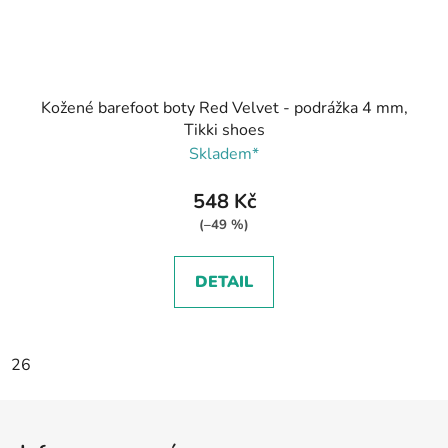
Kožené barefoot boty Red Velvet - podrážka 4 mm,
Tikki shoes
Skladem*
548 Kč
(–49 %)
DETAIL
26
Z
á