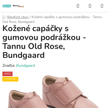
Přejít
Hledat
NÁKUP
na
KOŠÍK
obsah
Domů
/
Barefoot obuv
/
Kožené capáčky s gumovou podrážkou - Tannu
Old Rose, Bundgaard
Kožené capáčky s
gumovou podrážkou -
Tannu Old Rose,
Bundgaard
Značka:
Bundgaard
AKCE
VÝPRODEJ