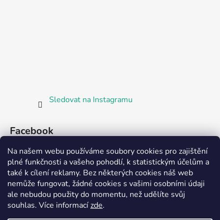
Sledovat na Instagramu
Facebook
Na našem webu používáme soubory cookies pro zajištění
plné funkčnosti a vašeho pohodlí, k statistickým účelům a
také k cílení reklamy. Bez některých cookies náš web
nemůže fungovat, žádné cookies s vašimi osobními údaji
ale nebudou použity do momentu, než udělíte svůj
Partnerská prodejna Barefoot Plzeň
souhlas
.
Více informací
zde
.