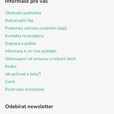
Informace pro vás
p
a
Obchodní podmínky
t
Reklamační řád
í
Podmínky ochrany osobních údajů
Kontakty na prodejny
Doprava a platba
Informace k on-line platbám
Odstoupení od smlouvy a vrácení zboží
Kodex
Jak pečovat o boty?!
Ceník
Rezervace konzultace
Odebírat newsletter