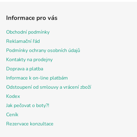
Z
á
Informace pro vás
p
a
Obchodní podmínky
t
Reklamační řád
í
Podmínky ochrany osobních údajů
Kontakty na prodejny
Doprava a platba
Informace k on-line platbám
Odstoupení od smlouvy a vrácení zboží
Kodex
Jak pečovat o boty?!
Ceník
Rezervace konzultace