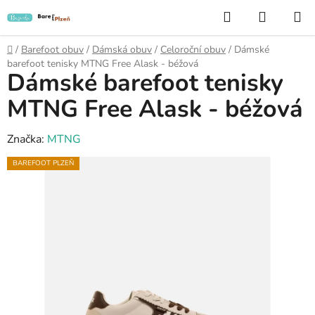
Přejít
Hledat
NÁKUP
na
KOŠÍK
obsah
Domů
/
Barefoot obuv
/
Dámská obuv
/
Celoroční obuv
/
Dámské
barefoot tenisky MTNG Free Alask - béžová
Dámské barefoot tenisky
MTNG Free Alask - béžová
Značka:
MTNG
BAREFOOT PLZEŇ