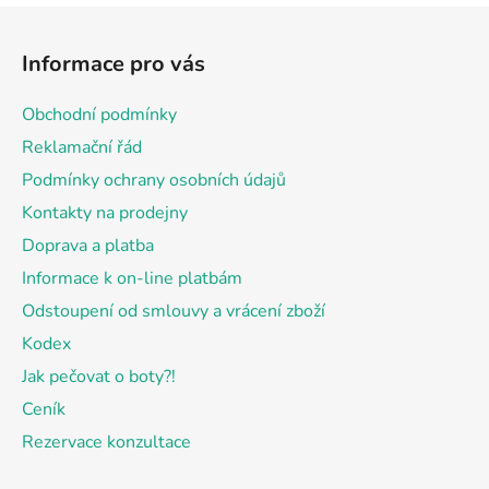
Z
á
Informace pro vás
p
a
Obchodní podmínky
t
Reklamační řád
í
Podmínky ochrany osobních údajů
Kontakty na prodejny
Doprava a platba
Informace k on-line platbám
Odstoupení od smlouvy a vrácení zboží
Kodex
Jak pečovat o boty?!
Ceník
Rezervace konzultace