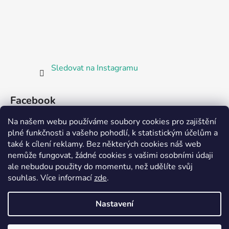
Sledovat na Instagramu
Facebook
Na našem webu používáme soubory cookies pro zajištění
plné funkčnosti a vašeho pohodlí, k statistickým účelům a
také k cílení reklamy. Bez některých cookies náš web
nemůže fungovat, žádné cookies s vašimi osobními údaji
ale nebudou použity do momentu, než udělíte svůj
Partnerská prodejna Barefoot Plzeň
souhlas
.
Více informací
zde
.
Nastavení
Vytvořil Shoptet