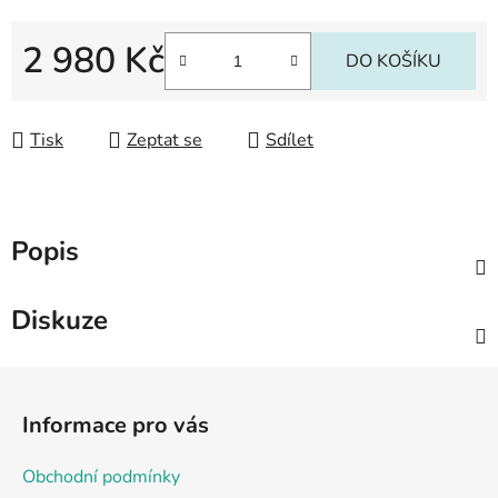
2 980 Kč
DO KOŠÍKU
Měrná cena:
Tisk
Zeptat se
Sdílet
Popis
Diskuze
Z
á
Informace pro vás
p
a
Obchodní podmínky
t