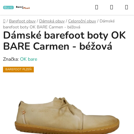
Přejít
Hledat
NÁKUP
na
KOŠÍK
obsah
Domů
/
Barefoot obuv
/
Dámská obuv
/
Celoroční obuv
/
Dámské
barefoot boty OK BARE Carmen - béžová
Dámské barefoot boty OK
BARE Carmen - béžová
Značka:
OK bare
BAREFOOT PLZEŇ