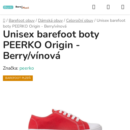
Přejít
Hledat
NÁKUP
na
KOŠÍK
obsah
Domů
/
Barefoot obuv
/
Dámská obuv
/
Celoroční obuv
/
Unisex barefoot
boty PEERKO Origin - Berry/vínová
Unisex barefoot boty
PEERKO Origin -
Berry/vínová
Značka:
peerko
BAREFOOT PLZEŇ