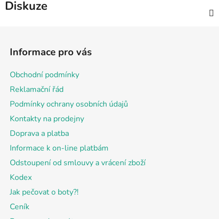
Diskuze
Z
á
Informace pro vás
p
a
Obchodní podmínky
t
Reklamační řád
í
Podmínky ochrany osobních údajů
Kontakty na prodejny
Doprava a platba
Informace k on-line platbám
Odstoupení od smlouvy a vrácení zboží
Kodex
Jak pečovat o boty?!
Ceník