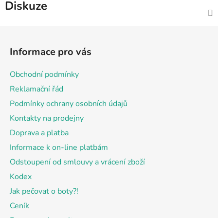
Diskuze
Z
á
Informace pro vás
p
a
Obchodní podmínky
t
Reklamační řád
í
Podmínky ochrany osobních údajů
Kontakty na prodejny
Doprava a platba
Informace k on-line platbám
Odstoupení od smlouvy a vrácení zboží
Kodex
Jak pečovat o boty?!
Ceník