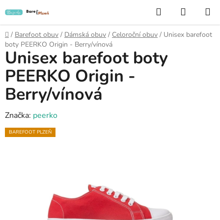
Přejít
Hledat
NÁKUP
na
KOŠÍK
obsah
Domů
/
Barefoot obuv
/
Dámská obuv
/
Celoroční obuv
/
Unisex barefoot
boty PEERKO Origin - Berry/vínová
Unisex barefoot boty
PEERKO Origin -
Berry/vínová
Značka:
peerko
BAREFOOT PLZEŇ