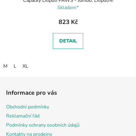
Capáčky Liliputi PAWS - Jumbo, Liliputi®
Skladem*
823 Kč
DETAIL
M
L
XL
Z
á
Informace pro vás
p
a
Obchodní podmínky
t
Reklamační řád
í
Podmínky ochrany osobních údajů
Kontakty na prodejny