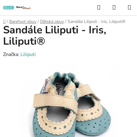
Přejít
Hledat
NÁKUP
na
KOŠÍK
obsah
Domů
/
Barefoot obuv
/
Dětská obuv
/
Sandále Liliputi - Iris, Liliputi®
Sandále Liliputi - Iris,
Liliputi®
Značka:
Liliputi