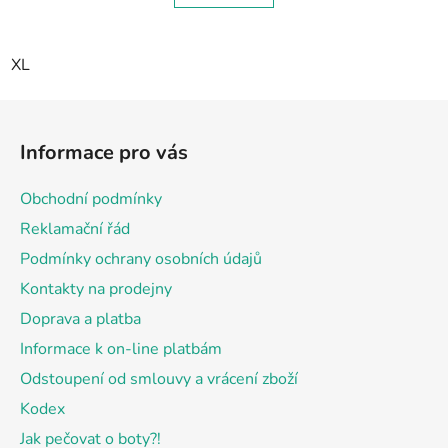
XL
Z
á
Informace pro vás
p
a
Obchodní podmínky
t
Reklamační řád
í
Podmínky ochrany osobních údajů
Kontakty na prodejny
Doprava a platba
Informace k on-line platbám
Odstoupení od smlouvy a vrácení zboží
Kodex
Jak pečovat o boty?!