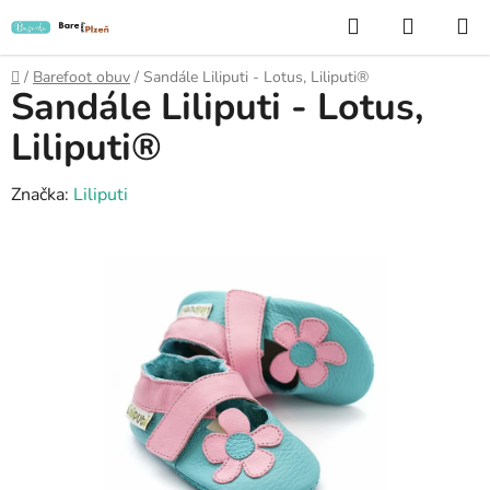
Přejít
Hledat
NÁKUP
na
KOŠÍK
obsah
Domů
/
Barefoot obuv
/
Sandále Liliputi - Lotus, Liliputi®
Sandále Liliputi - Lotus,
Liliputi®
Značka:
Liliputi