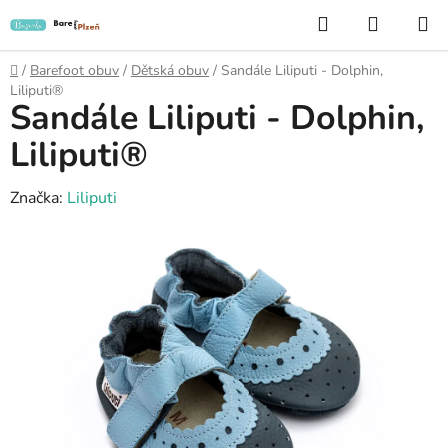
Přejít
Hledat
NÁKUP
na
KOŠÍK
obsah
Domů
/
Barefoot obuv
/
Dětská obuv
/
Sandále Liliputi - Dolphin,
Liliputi®
Sandále Liliputi - Dolphin,
Liliputi®
Značka:
Liliputi