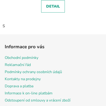
DETAIL
S
Z
á
Informace pro vás
p
a
Obchodní podmínky
t
Reklamační řád
í
Podmínky ochrany osobních údajů
Kontakty na prodejny
Doprava a platba
Informace k on-line platbám
Odstoupení od smlouvy a vrácení zboží