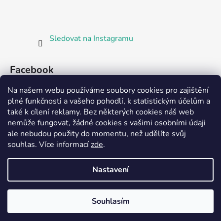
Sledovat na Instagramu
Facebook
Na našem webu používáme soubory cookies pro zajištění
plné funkčnosti a vašeho pohodlí, k statistickým účelům a
také k cílení reklamy. Bez některých cookies náš web
nemůže fungovat, žádné cookies s vašimi osobními údaji
ale nebudou použity do momentu, než udělíte svůj
Partnerská prodejna Barefoot Plzeň
souhlas
.
Více informací
zde
.
Nastavení
Vytvořil Shoptet
Souhlasím
Copyright 2026
Bosorka Plzeň
. Všechna práva
vyhrazena.