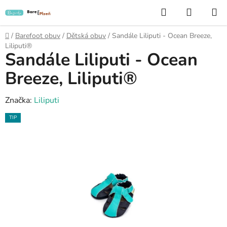
Přejít
Hledat
NÁKUP
na
KOŠÍK
obsah
Domů
/
Barefoot obuv
/
Dětská obuv
/
Sandále Liliputi - Ocean Breeze,
Liliputi®
Sandále Liliputi - Ocean
Breeze, Liliputi®
Značka:
Liliputi
TIP